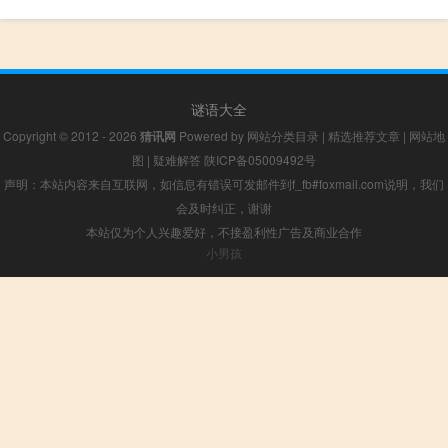
谜语大全
Copyright © 2012 - 2026
猜讯网
Powered by
网站分类目录
|
精选推荐文章
|
网站地
图
|
疑难解答
陕ICP备05009492号
声明：本站内容来自互联网，如信息有错误可发邮件到f_fb#foxmail.com说明，我们
会及时纠正，谢谢
本站仅为个人兴趣爱好，不接盈利性广告及商业合作
小男孩