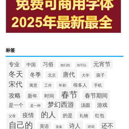
标签
元宵节
专业
习俗
中国
他们的
你可以
冬天
唐代
冬季
孩子
北京
大学
宋代
很多人
寓意
手机
工作
年初
春节
攻略
春节期间
新年
时间
梦幻西游
游戏
是一个
汤圆
是一种
的人
疫情
的是
红包
礼物
父母
自己的
还不
诗人
英语
诗词
装备