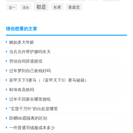
都是
长辈
黄庭坚
这一
适合
猜你想看的文章
婉如多大年龄
当兵允许带护膝吗冬天
劳动合同辞退赔偿
过年梦到自己捡钱好吗
富甲天下3赛马（《富甲天下3》赛马秘籍）
蚌埠有高铁吗
过年不回家在哪里烧纸
“宝莲千万叶”的出处是哪里
防晒bb霜隔离的区别
一件普通羽绒服成本多少