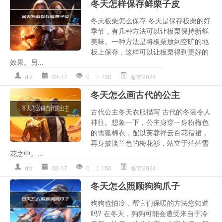
冬天怎样保存鲜栗子皮
冬天板栗怎么保存 冬天是保存板栗的好
季节，有几种方法可以让板栗保持新鲜
美味。一种方法是将板栗放到空旷的地
板上保存，这样可以让板栗得到更好的
效果。另...
dtz
02-17
0
730
春节2024
冬天怎么画古代的公主
古代公主冬天衣服描写 古代的冬装令人
神往。想象一下，公主身穿一身粉梅色
的雪狐棉衣，配以芙蓉祥云百花褶裙，
再身披淡兰色的梅花衫，站立于茫茫雪
花之中。...
dtz
02-17
0
150
春节2024
冬天怎么照顾狗狗爪子
狗狗也怕冷，帮它们保暖的方法您知道
吗? 在冬天，狗狗可能会遭受来自于冷