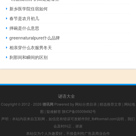
新乡医学院住宿如何
春节是农月初几
摔碗是什么意思
greennaturalpure什么品牌
相亲穿什么衣服男冬天
刹那间和瞬间的区别
谜语大全
Copyright © 2012 - 2026
猜讯网
Powered by
网站分类目录
|
精选推荐文章
|
网站地
图
|
疑难解答
陕ICP备05009492号
声明：本站内容来自互联网，如信息有错误可发邮件到f_fb#foxmail.com说明，我们
会及时纠正，谢谢
本站仅为个人兴趣爱好，不接盈利性广告及商业合作