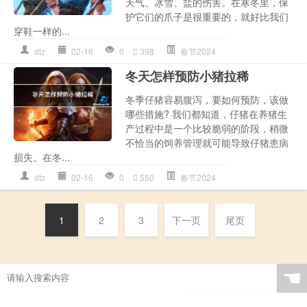
天气、冰雪、盐的伤害。在寒冬里，保
护它们的爪子是很重要的，就好比我们
穿鞋一样的...
dtz
02-16
0
398
春节2024
冬天怎样预防小猪拉稀
冬季仔猪容易腹泻，要如何预防，该做
哪些措施? 我们都知道，仔猪在养猪生
产过程中是一个比较脆弱的阶段，稍微
不恰当的饲养管理就可能导致仔猪患病
损失。在冬...
dtz
02-16
0
550
春节2024
1
2
3
下一页
尾页
☚