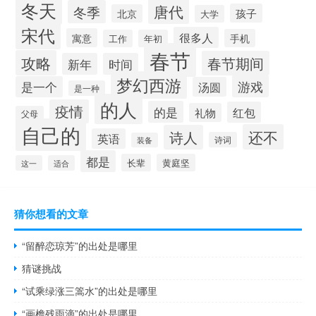
冬天
唐代
冬季
孩子
北京
大学
宋代
很多人
寓意
手机
工作
年初
春节
攻略
春节期间
新年
时间
梦幻西游
游戏
是一个
汤圆
是一种
的人
疫情
的是
红包
礼物
父母
自己的
还不
诗人
英语
诗词
装备
都是
长辈
黄庭坚
这一
适合
猜你想看的文章
“留醉恋琼芳”的出处是哪里
猜谜挑战
“试乘绿涨三篙水”的出处是哪里
“画檐残雨滴”的出处是哪里