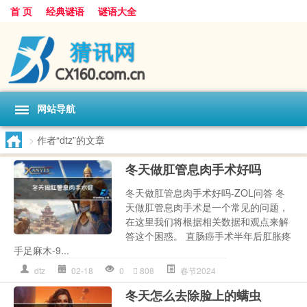
首 页
经典谜语
谜语大全
网站导航
>
作者“dtz”的文章
冬天做肛管息肉手术好吗
冬天做肛管息肉手术好吗-ZOL问答 冬
天做肛管息肉手术是一个常见的问题，
在这里我们将根据相关数据和观点来解
答这个困惑。 直肠癌手术半年后肛胀疼
手足麻木-9...
dtz
02-18
0
808
春节2024
冬天怎么去除脸上的螨虫