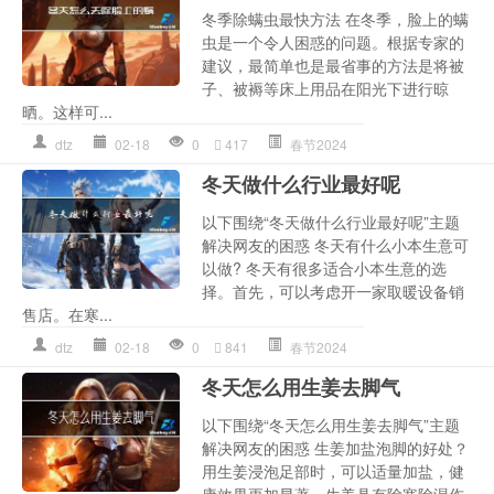
冬季除螨虫最快方法 在冬季，脸上的螨
虫是一个令人困惑的问题。根据专家的
建议，最简单也是最省事的方法是将被
子、被褥等床上用品在阳光下进行晾
晒。这样可...
dtz
02-18
0
417
春节2024
冬天做什么行业最好呢
以下围绕“冬天做什么行业最好呢”主题
解决网友的困惑 冬天有什么小本生意可
以做? 冬天有很多适合小本生意的选
择。首先，可以考虑开一家取暖设备销
售店。在寒...
dtz
02-18
0
841
春节2024
冬天怎么用生姜去脚气
以下围绕“冬天怎么用生姜去脚气”主题
解决网友的困惑 生姜加盐泡脚的好处？
用生姜浸泡足部时，可以适量加盐，健