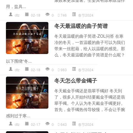
康效果更加显著。生姜具有除寒除湿作
用，盐具...
dtz
02-18
0
746
春节2024
冬天最温暖的曲子简谱
冬天最温暖的曲子简谱-ZOL问答 在寒
冷的冬天，一首温暖的曲子可以为我们
带来一丝慰藉，给人以温暖的感觉。那
么，冬天最温暖的曲子简谱是什么呢？
以下围绕“冬...
dtz
02-18
0
983
春节2024
冬天怎么带金镯子
冬天戴金手镯还是翡翠手镯好 冬天到
了，很多人开始纠结要戴金手镯还是翡
翠手镯。个人认为冬天戴金手镯更好。
首先，金手镯热传导较慢，不会让手腕
感到过于寒...
dtz
02-17
0
643
春节2024