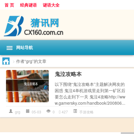
首 页
经典谜语
谜语大全
网站导航
>
作者“grg”的文章
鬼泣攻略本
以下围绕“鬼泣攻略本”主题解决网友的
困惑 鬼泣4单机游戏里走到第一矿区后
要怎么走到下一关 鬼泣4攻略http://ww
w.gamersky.com/handbook/200806...
grg
05-03
0
427
手游攻略