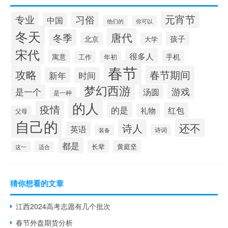
元宵节
专业
习俗
中国
他们的
你可以
冬天
唐代
冬季
孩子
北京
大学
宋代
很多人
寓意
手机
工作
年初
春节
攻略
春节期间
新年
时间
梦幻西游
游戏
是一个
汤圆
是一种
的人
疫情
的是
红包
礼物
父母
自己的
还不
诗人
英语
诗词
装备
都是
长辈
黄庭坚
这一
适合
猜你想看的文章
江西2024高考志愿有几个批次
春节外盘期货分析