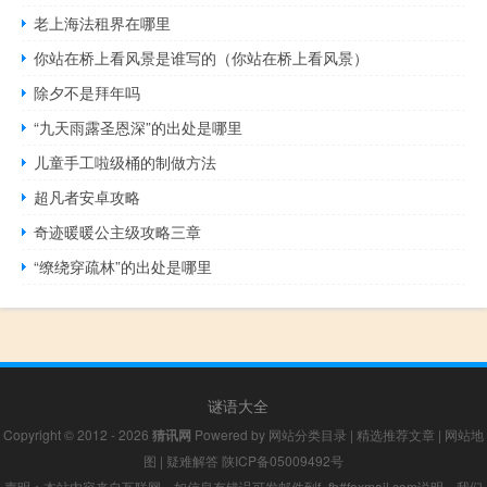
老上海法租界在哪里
你站在桥上看风景是谁写的（你站在桥上看风景）
除夕不是拜年吗
“九天雨露圣恩深”的出处是哪里
儿童手工啦级桶的制做方法
超凡者安卓攻略
奇迹暖暖公主级攻略三章
“缭绕穿疏林”的出处是哪里
谜语大全
Copyright © 2012 - 2026
猜讯网
Powered by
网站分类目录
|
精选推荐文章
|
网站地
图
|
疑难解答
陕ICP备05009492号
声明：本站内容来自互联网，如信息有错误可发邮件到f_fb#foxmail.com说明，我们