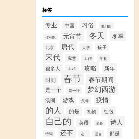
标签
专业
习俗
中国
他们的
冬天
元宵节
冬季
你可以
唐代
孩子
北京
大学
宋代
寓意
工作
年初
攻略
新年
很多人
手机
春节
春节期间
时间
梦幻西游
是一个
是一种
疫情
游戏
汤圆
父母
的人
的是
红包
礼物
自己的
诗人
英语
装备
还不
都是
诗词
这一
适合