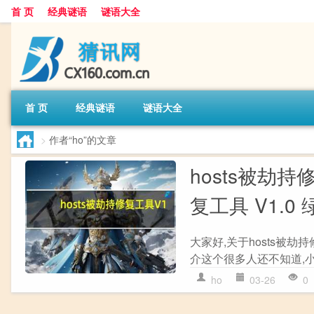
首 页
经典谜语
谜语大全
首 页
经典谜语
谜语大全
>
作者“ho”的文章
hosts被劫持
复工具 V1.
大家好,关于hosts被劫持
介这个很多人还不知道,小
ho
03-26
0