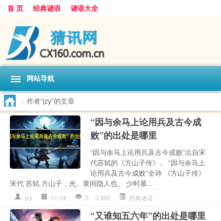
首 页
经典谜语
谜语大全
网站导航
>
作者“jzy”的文章
“因与余马上论用兵及古今成
败”的出处是哪里
“因与余马上论用兵及古今成败”出自宋
代苏轼的《方山子传》。 “因与余马上
论用兵及古今成败”全诗 《方山子传》
宋代 苏轼 方山子，光、黄间隐人也。 少时慕...
jzy
11-24
0
500
经典谜语
“又谁知五六年”的出处是哪里