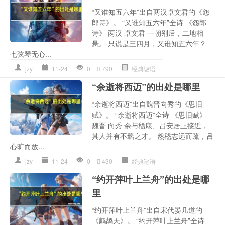
“又谁知五六年”出自两汉卓文君的《怨
郎诗》。 “又谁知五六年”全诗 《怨郎
诗》 两汉 卓文君 一朝别后，二地相
悬。 只说是三四月，又谁知五六年？
七弦琴无心...
jzy
11-24
0
790
经典谜语
“余逝将西迈”的出处是哪里
“余逝将西迈”出自魏晋向秀的《思旧
赋》。 “余逝将西迈”全诗 《思旧赋》
魏晋 向秀 余与嵇康、吕安居止接近，
其人并有不羁之才。 然嵇志远而疏，吕
心旷而放...
jzy
11-24
0
430
经典谜语
“约开萍叶上兰舟”的出处是哪
里
“约开萍叶上兰舟”出自宋代晏几道的
《鹧鸪天》。 “约开萍叶上兰舟”全诗