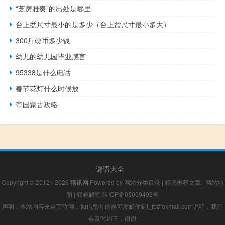
“芝房雅奏”的出处是哪里
台上盆尺寸最小的是多少（台上盆尺寸最小多大）
300斤硬币多少钱
幼儿的幼儿园毕业感言
95338是什么电话
春节花灯什么时候放
帝国蒙古攻略
谜语大全
Copyright © 2012 - 2026
猜讯网
Powered by
网站分类目录
|
精选推荐文章
|
网站地
图
|
疑难解答
陕ICP备05009492号
声明：本站内容来自互联网，如信息有错误可发邮件到f_fb#foxmail.com说明，我们
会及时纠正，谢谢