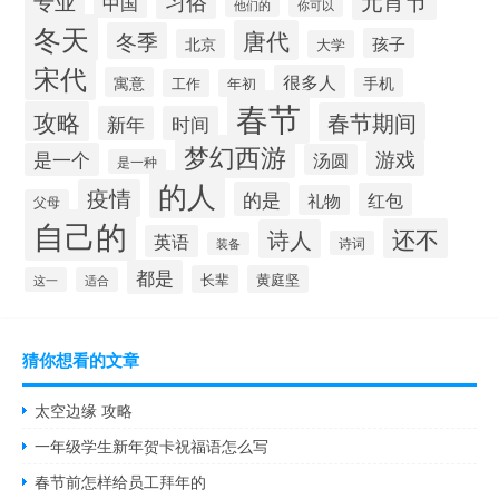
元宵节
专业
习俗
中国
他们的
你可以
冬天
唐代
冬季
孩子
北京
大学
宋代
很多人
寓意
手机
工作
年初
春节
攻略
春节期间
新年
时间
梦幻西游
游戏
是一个
汤圆
是一种
的人
疫情
的是
红包
礼物
父母
自己的
还不
诗人
英语
诗词
装备
都是
长辈
黄庭坚
这一
适合
猜你想看的文章
太空边缘 攻略
一年级学生新年贺卡祝福语怎么写
春节前怎样给员工拜年的