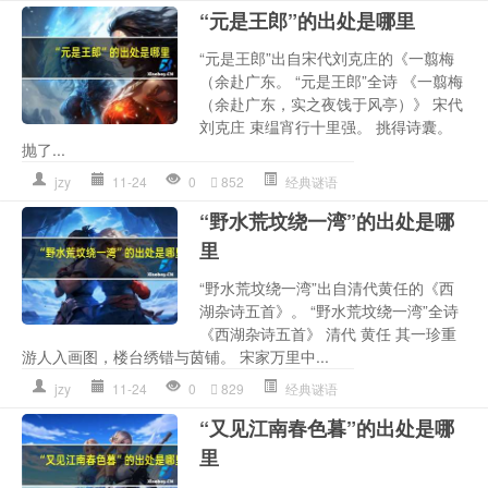
“元是王郎”的出处是哪里
“元是王郎”出自宋代刘克庄的《一翦梅
（余赴广东。 “元是王郎”全诗 《一翦梅
（余赴广东，实之夜饯于风亭）》 宋代
刘克庄 束缊宵行十里强。 挑得诗囊。
抛了...
jzy
11-24
0
852
经典谜语
“野水荒坟绕一湾”的出处是哪
里
“野水荒坟绕一湾”出自清代黄任的《西
湖杂诗五首》。 “野水荒坟绕一湾”全诗
《西湖杂诗五首》 清代 黄任 其一珍重
游人入画图，楼台绣错与茵铺。 宋家万里中...
jzy
11-24
0
829
经典谜语
“又见江南春色暮”的出处是哪
里