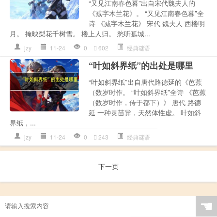
“又见江南春色暮”出自宋代魏夫人的
《减字木兰花》。 “又见江南春色暮”全
诗 《减字木兰花》 宋代 魏夫人 西楼明
月。 掩映梨花千树雪。 楼上人归。 愁听孤城...
jzy
11-24
0
602
经典谜语
“叶如斜界纸”的出处是哪里
“叶如斜界纸”出自唐代路德延的《芭蕉
（数岁时作。 “叶如斜界纸”全诗 《芭蕉
（数岁时作，传于都下）》 唐代 路德
延 一种灵苗异，天然体性虚。 叶如斜
界纸，...
jzy
11-24
0
243
经典谜语
下一页
☚