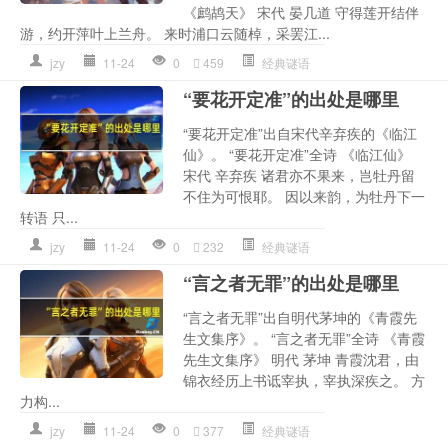
《鹧鸪天》 宋代 晏几道 守得莲开结伴
游，约开萍叶上兰舟。 来时浦口云随棹，采罢江...
jzy
11-24
0
459
经典谜语
“要花开定准”的出处是哪里
“要花开定准”出自宋代辛弃疾的《临江
仙》。 “要花开定准”全诗 《临江仙》
宋代 辛弃疾 诸君亦不果来，岂牡丹留
不住为可恨耶。 因以来韵，为牡丹下一
转语 只...
jzy
11-24
0
232
经典谜语
“言之者无罪”的出处是哪里
“言之者无罪”出自明代茅坤的《青霞先
生文集序》。 “言之者无罪”全诗 《青霞
先生文集序》 明代 茅坤 青霞沈君，由
锦衣经历上书诋宰执，宰执深疾之。 方
力构...
jzy
11-24
0
377
经典谜语