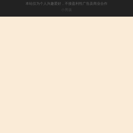
本站仅为个人兴趣爱好，不接盈利性广告及商业合作
小男孩