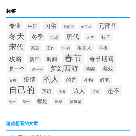
标签
元宵节
专业
习俗
中国
他们的
你可以
冬天
唐代
冬季
孩子
北京
大学
宋代
很多人
寓意
手机
工作
年初
春节
攻略
春节期间
新年
时间
梦幻西游
游戏
是一个
汤圆
是一种
的人
疫情
的是
红包
礼物
父母
自己的
还不
诗人
英语
诗词
装备
都是
长辈
黄庭坚
这一
适合
猜你想看的文章