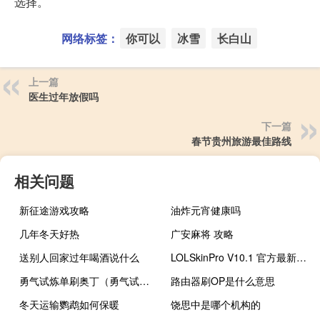
选择。
网络标签：
你可以
冰雪
长白山
上一篇
医生过年放假吗
下一篇
春节贵州旅游最佳路线
相关问题
新征途游戏攻略
油炸元宵健康吗
几年冬天好热
广安麻将 攻略
送别人回家过年喝酒说什么
LOLSkinPro V10.1 官方最新版（LOLSkinPro V10.1 官方最新版功能简介）
勇气试炼单刷奥丁（勇气试炼攻略）
路由器刷OP是什么意思
冬天运输鹦鹉如何保暖
饶思中是哪个机构的