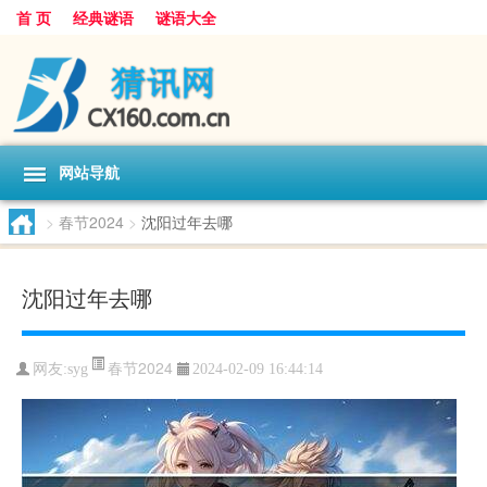
首 页
经典谜语
谜语大全
网站导航
>
春节2024
>
沈阳过年去哪
沈阳过年去哪
春节2024
网友:
syg
2024-02-09 16:44:14