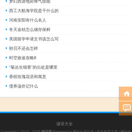
梦幻西游地府瘴气技能
西工大航海学院是干什么的
河南安阳有什么名人
冬天金桔怎么储存保鲜
美国留学申请文书该怎么写
秒贝不还会怎样
时空旅途攻略8
“菊丛生细香”的出处是哪里
香槟玫瑰花语和寓意
债券溢价记什么
谜语大全
Copyright © 2012 - 2026
猜讯网
Powered by
网站分类目录
|
精选推荐文章
|
网站地