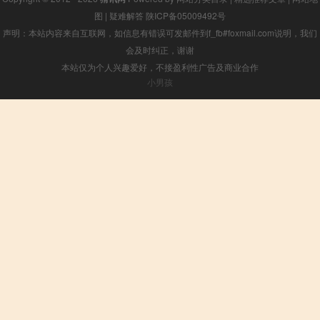
图
|
疑难解答
陕ICP备05009492号
声明：本站内容来自互联网，如信息有错误可发邮件到f_fb#foxmail.com说明，我们
会及时纠正，谢谢
本站仅为个人兴趣爱好，不接盈利性广告及商业合作
小男孩