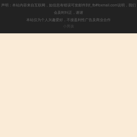
声明：本站内容来自互联网，如信息有错误可发邮件到f_fb#foxmail.com说明，我们
会及时纠正，谢谢
本站仅为个人兴趣爱好，不接盈利性广告及商业合作
小男孩