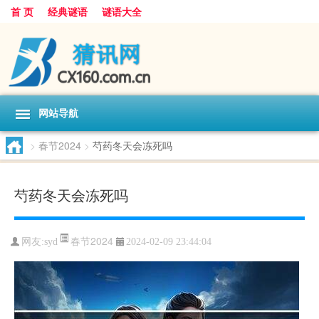
首 页
经典谜语
谜语大全
网站导航
>
春节2024
>
芍药冬天会冻死吗
芍药冬天会冻死吗
春节2024
网友:
syd
2024-02-09 23:44:04