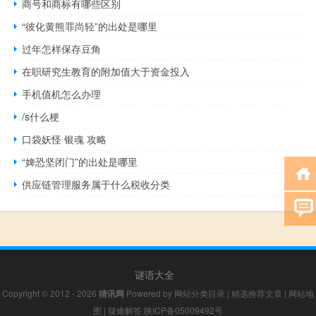
商号和商标有哪些区别
“彼化黄熊罪尚轻”的出处是哪里
过年怎样保存豆角
在职研究生教育的附加值大于资金投入
手机值机怎么办理
/s什么梗
口袋妖怪 银魂 攻略
“婢恐坚闭门”的出处是哪里
供应链管理服务属于什么税收分类
谜语大全
Copyright © 2012 - 2026
猜讯网
Powered by
网站分类目录
|
精选推荐文章
|
网站地
图
|
疑难解答
陕ICP备05009492号