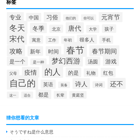
标签
元宵节
专业
习俗
中国
他们的
你可以
冬天
唐代
冬季
孩子
北京
大学
宋代
很多人
寓意
手机
工作
年初
春节
攻略
春节期间
新年
时间
梦幻西游
游戏
是一个
汤圆
是一种
的人
疫情
的是
红包
礼物
父母
自己的
还不
诗人
英语
诗词
装备
都是
长辈
黄庭坚
这一
适合
猜你想看的文章
そうですね是什么意思