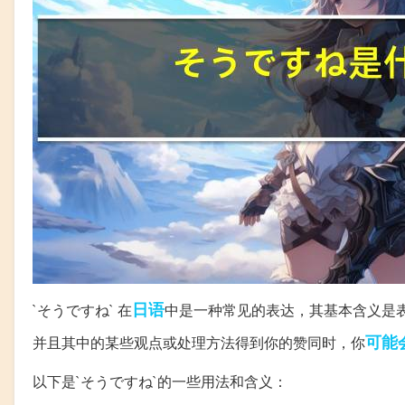
日语
`そうですね` 在
中是一种常见的表达，其基本含义是
可能
并且其中的某些观点或处理方法得到你的赞同时，你
以下是`そうですね`的一些用法和含义：