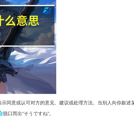
表示同意或认可对方的意见、建议或处理方法。当别人向你叙述
会
脱口而出“そうですね”。