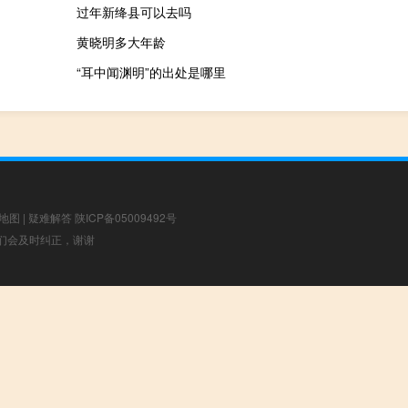
过年新绛县可以去吗
黄晓明多大年龄
“耳中闻渊明”的出处是哪里
地图
|
疑难解答
陕ICP备05009492号
，我们会及时纠正，谢谢