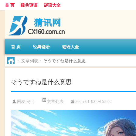
首 页
经典谜语
谜语大全
首 页
经典谜语
谜语大全
>
文章列表
>
そうですね是什么意思
そうですね是什么意思
文章列表
网友:
そう
2025-01-02 09:53:02