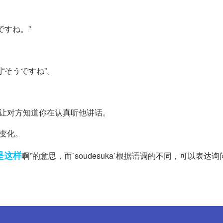
ですね。”
“そうですね”。
以让对方知道你在认真听他讲话。
生变化。
是这样
啊”的意思，而`soudesuka`根据语调的不同，可以表达询