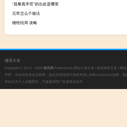
“昌黎真学官”的出处是哪里
元宵怎么个做法
牺牲结局 攻略
谜语大全
Copyright © 2012 - 2026
猜讯网
Powered by
网站分类目录
|
精选推荐文章
|
网站
声明：本站内容来自互联网，如信息有错误可发邮件到f_fb#foxmail.com说明
本站仅为个人兴趣爱好，不接盈利性广告及商业合作