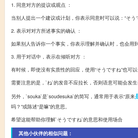
1. 同意对方的提议或观点 ：
当别人提出一个建议或计划，你表示同意时可以说：“そう
2. 表示对对方所述事实的确认 ：
如果别人告诉你一个事实，你表示理解并确认时，也会用到
3. 用于对话中，表示在倾听对方 ：
有时候，即使没有实质性的回应，使用“そうですね”也可
需要注意的是，`ね`的发音不应拉长，否则语意可能会发
另外，`souka`是`soudesuka`的简写，通常用于表示“原来
吗？”或陈述“是嘛”的意思。
希望这能帮助你理解`そうですね`的意思和使用场合
其他小伙伴的相似问题：