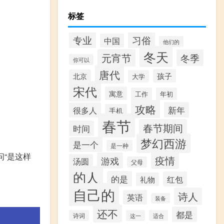
标签
专业
习俗
中国
他们的
冬天
元宵节
冬季
你可以
唐代
孩子
北京
大学
宋代
寓意
工作
年初
攻略
新年
很多人
手机
春节
春节期间
时间
梦幻西游
是一个
是一种
问“是这样
疫情
游戏
汤圆
父母
的人
的是
红包
礼物
自己的
诗人
英语
装备
还不
都是
诗词
这一
适合