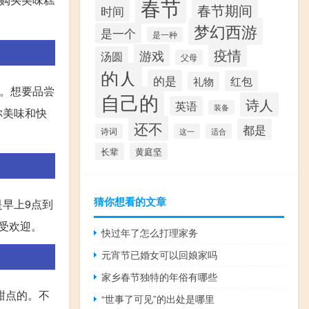
春节
春节期间
时间
梦幻西游
是一个
是一种
疫情
游戏
汤圆
父母
的人
的是
红包
礼物
同。想要品尝
自己的
诗人
英语
装备
你美味和快
还不
都是
诗词
这一
适合
长辈
黄庭坚
猜你想看的文章
早上9点到
受欢迎。
快过年了怎么打理家务
元宵节已婚女可以回娘家吗
家乡春节独特的年俗有哪些
甜点的。不
“世事了可见”的出处是哪里