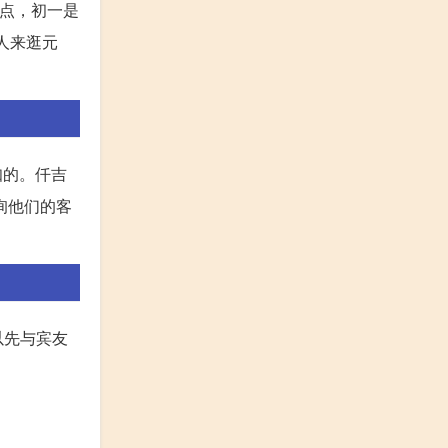
4点，初一是
人来逛元
知的。仟吉
询他们的客
以先与宾友