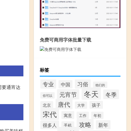
免费可商用字体批量下载
标签
专业
习俗
中国
他们的
需要通宵达
冬天
元宵节
冬季
你可以
唐代
孩子
北京
大学
宋代
寓意
工作
年初
攻略
新年
很多人
手机
间购买美味糕