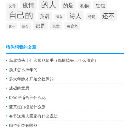
的人
疫情
的是
红包
礼物
父母
自己的
还不
诗人
英语
诗词
装备
都是
长辈
黄庭坚
这一
适合
猜你想看的文章
鸟屎掉头上什么预兆知乎（鸟屎掉头上什么预兆）
浙江怎么拜年的
多大年龄才开始交社保的
成硕的意思
卧室里适合养什么花
蓝黄红白橙是什么旗
春节送亲人回家有什么说法
职位分类有哪些