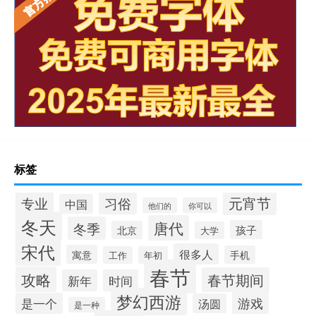
标签
元宵节
专业
习俗
中国
他们的
你可以
冬天
唐代
冬季
孩子
北京
大学
宋代
很多人
寓意
手机
工作
年初
春节
攻略
春节期间
新年
时间
梦幻西游
游戏
是一个
汤圆
是一种