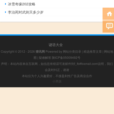
冰雪奇缘202攻略
李治死时武则天多少岁
谜语大全
Copyright © 2012 - 2026
猜讯网
Powered by
网站分类目录
|
精选推荐文章
|
网站地
图
|
疑难解答
陕ICP备05009492号
声明：本站内容来自互联网，如信息有错误可发邮件到f_fb#foxmail.com说明，我们
会及时纠正，谢谢
本站仅为个人兴趣爱好，不接盈利性广告及商业合作
小男孩