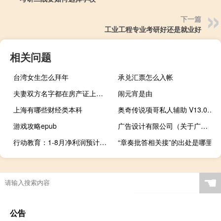
下一篇
工业工程专业考研好还是就业好
相关问题
台湾女生怎么拜年
承兑汇票怎么入帐
夫妻双方名字都在房产证上离婚后怎么办
闹元宵是由
上海有哪些财经类本科
奥奇传说项哥私人辅助 V13.0 绿色最新版（奥奇传说项哥私人辅助 V13.0 绿色最新版功能简介）
游戏攻略epub
广告设计有限公司（关于广告设计有限公司的介绍）
行动教育：1-8月净利润预计同比增加74%到84%
“章奏批答相关接”的出处是哪里
☚
公告