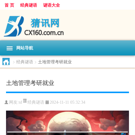
首 页
经典谜语
谜语大全
网站导航
>
经典谜语
>
土地管理考研就业
土地管理考研就业
经典谜语
网友:
td
2024-11-11 05:32:34