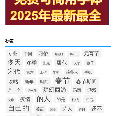
标签
元宵节
专业
习俗
中国
他们的
你可以
冬天
唐代
冬季
孩子
北京
大学
宋代
很多人
寓意
手机
工作
年初
春节
攻略
春节期间
新年
时间
梦幻西游
游戏
是一个
汤圆
是一种
的人
疫情
的是
红包
礼物
父母
自己的
还不
诗人
英语
诗词
装备