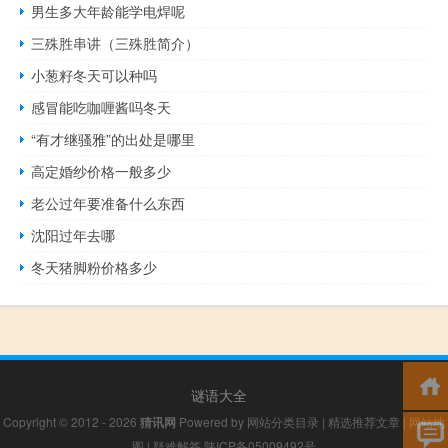
男生多大年龄能学电焊呢
三殊胜串讲（三殊胜简介）
小葱籽冬天可以种吗
感冒能吃咖喱酱吗冬天
“有才继骚雅”的出处是哪里
高定婚纱价格一般多少
老公过年要准备什么东西
沈阳过年去哪
冬天猪脚粉价格多少
谜语大全
Copyright © 2012 - 2026
猜讯网
Powered by
网站分类目录
|
精选推荐文章
|
网站地
图
|
疑难解答
陕ICP备05009492号