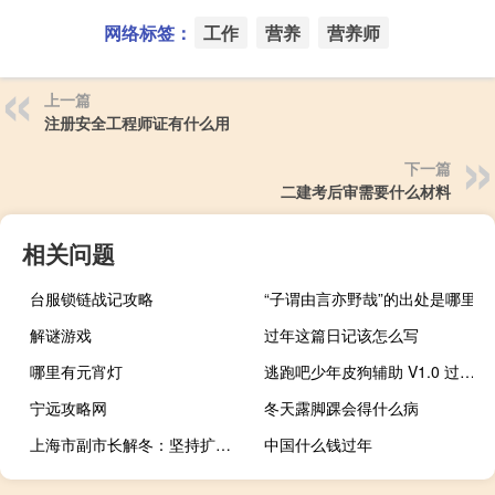
网络标签：
工作
营养
营养师
上一篇
注册安全工程师证有什么用
下一篇
二建考后审需要什么材料
相关问题
台服锁链战记攻略
“子谓由言亦野哉”的出处是哪里
解谜游戏
过年这篇日记该怎么写
哪里有元宵灯
逃跑吧少年皮狗辅助 V1.0 过检测版（逃跑吧少年皮狗辅助 V1.0 过检测版功能简介）
宁远攻略网
冬天露脚踝会得什么病
上海市副市长解冬：坚持扩大对外开放 加快建设更多联通国际的功能性平台
中国什么钱过年