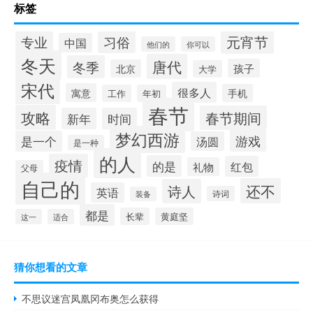
标签
元宵节
专业
习俗
中国
他们的
你可以
冬天
唐代
冬季
孩子
北京
大学
宋代
很多人
寓意
手机
工作
年初
春节
攻略
春节期间
新年
时间
梦幻西游
游戏
是一个
汤圆
是一种
的人
疫情
的是
红包
礼物
父母
自己的
还不
诗人
英语
诗词
装备
都是
长辈
黄庭坚
这一
适合
猜你想看的文章
不思议迷宫凤凰冈布奥怎么获得