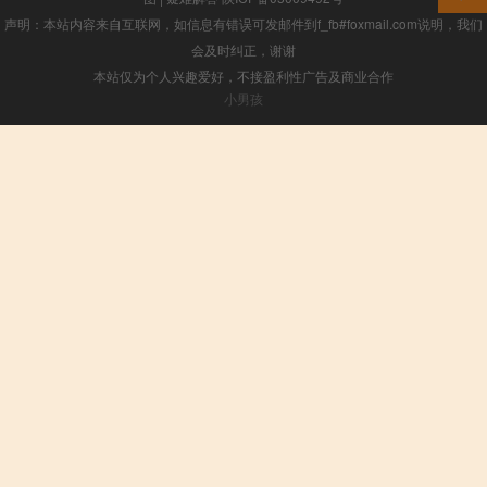
声明：本站内容来自互联网，如信息有错误可发邮件到f_fb#foxmail.com说明，我们
会及时纠正，谢谢
本站仅为个人兴趣爱好，不接盈利性广告及商业合作
小男孩