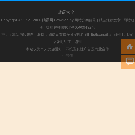
谜语大全
Copyright © 2012 - 2026
猜讯网
Powered by
网站分类目录
|
精选推荐文章
|
网站地
图
|
疑难解答
陕ICP备05009492号
声明：本站内容来自互联网，如信息有错误可发邮件到f_fb#foxmail.com说明，我们
会及时纠正，谢谢
本站仅为个人兴趣爱好，不接盈利性广告及商业合作
小男孩