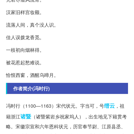
汉家旧样宫妆额。
流落人间，真个没人识。
佳人误拨龙香觅。
一枝初向烟林得。
被花惹起愁难说。
恰恨西窗，酒醒乌啼月。
作者简介(冯时行)
缙云
冯时行（1100—1163）宋代状元。字当可，号
，祖
诸暨
籍浙江
（诸暨紫岩乡祝家坞人），出生地见下籍贯考
略。宋徽宗宣和六年恩科状元，历官奉节尉、江原县丞、