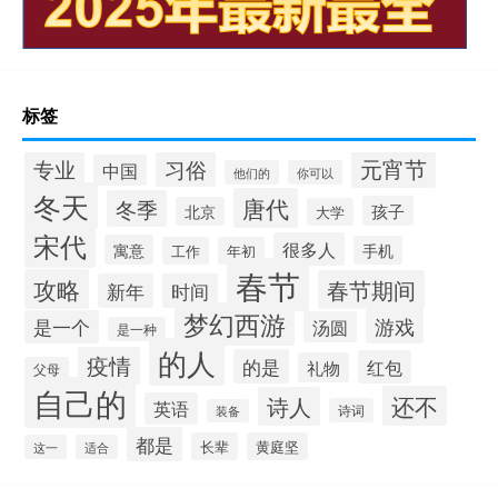
标签
元宵节
专业
习俗
中国
他们的
你可以
冬天
唐代
冬季
孩子
北京
大学
宋代
很多人
寓意
手机
工作
年初
春节
攻略
春节期间
新年
时间
梦幻西游
游戏
是一个
汤圆
是一种
的人
疫情
的是
红包
礼物
父母
自己的
还不
诗人
英语
诗词
装备
都是
长辈
黄庭坚
这一
适合