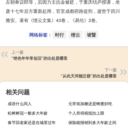
左朝奉议郎等，后因力主抗金被贬，于重庆结庐授课，坐
废十七年后方重新起用，官至成都府路提刑，逝世于四川
雅安。著有《缙云文集》43卷，《易伦》2卷。
网络标签：
时行
缙云
诸暨
上一篇
“绝色年年常似旧”的出处是哪里
下一篇
“从此天河稳泛槎”的出处是哪里
相关问题
成语什么同人
元宵馅加糖还是蜂蜜好吃
松树树冠一般多大年龄
个人所得税抵扣上限
春节回老家还是在城里过年
保险能报销到多大年龄之间