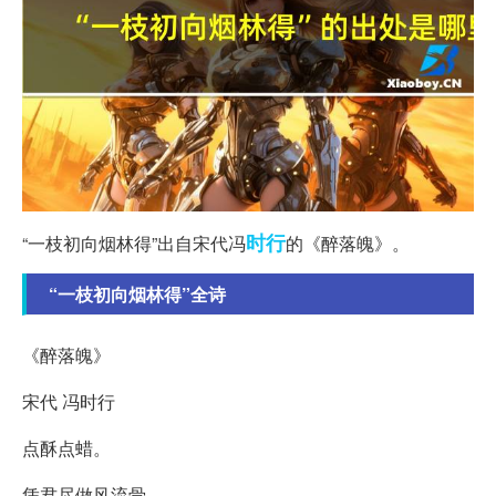
时行
“一枝初向烟林得”出自宋代冯
的《醉落魄》。
“一枝初向烟林得”全诗
《醉落魄》
宋代 冯时行
点酥点蜡。
凭君尽做风流骨。