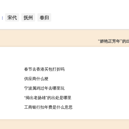
：
宋代
抚州
春归
“娇艳正芳年”的
春节去香港买包打折吗
供应商什么梗
宁波属鸡过年去哪里玩
“拗出老扬雄”的出处是哪里
工商银行扣年费是什么意思