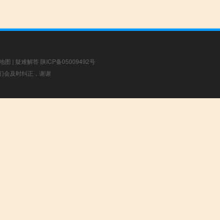
地图
|
疑难解答
陕ICP备05009492号
，我们会及时纠正，谢谢