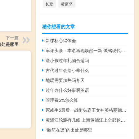
长辈
黄庭坚
猜你想看的文章
下一篇
新课标心得体会
出处是哪里
车评头条：本名再现焕然一新 试驾现代第七代伊兰特
送小孩过年礼物合适吗
古代过年会给小辈什么
地暖需要加热吗冬天
过年办什么好事啊英语
管理费5%怎么算
死或生5最后一战街头霸王女神英格丽德套装MOD 免费版（死或生5最后一战街头霸王女神英格丽德套装MOD 免费版功能简介）
黄浦江轮渡有几线 上海黄浦江上全部轮渡停航
“敝笱在梁”的出处是哪里