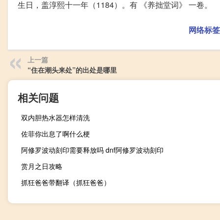
生日，盖淳熙十一年（1184）。有 《养拙堂词》 一卷。
网络标签
上一篇
“住在潮头来处”的出处是哪里
相关问题
双内胆热水器怎样清洗
佐菲你出息了啊什么梗
阿修罗波动刻印需要释放吗 dnf阿修罗波动刻印
赏月之日攻略
抓狂爸爸带翻译（抓狂爸爸）