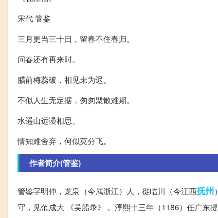
宋代 管鉴
三月更当三十日，留春不住春归。
问春还有再来时。
腊前梅蕊破，相见未为迟。
不似人生无定据，匆匆聚散难期。
水遥山远谩相思。
情知难舍弃，何似莫分飞。
作者简介(管鉴)
抚州
管鉴字明仲，龙泉（今属浙江）人，徙临川（今江西
守，见范成大 《吴船录》 。淳熙十三年（1186）任广