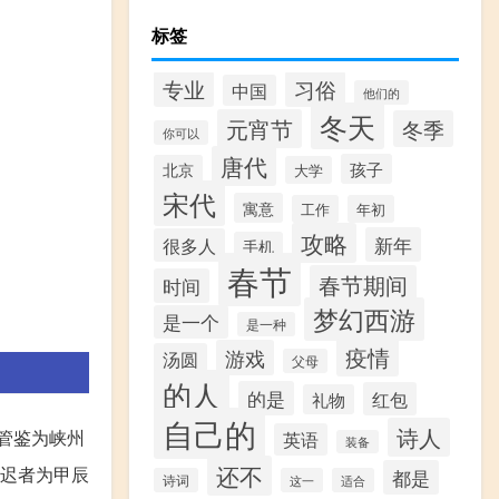
标签
专业
习俗
中国
他们的
冬天
元宵节
冬季
你可以
唐代
孩子
北京
大学
宋代
寓意
工作
年初
攻略
新年
很多人
手机
春节
春节期间
时间
梦幻西游
是一个
是一种
疫情
游戏
汤圆
父母
的人
的是
红包
礼物
自己的
诗人
管鉴为峡州
英语
装备
还不
最迟者为甲辰
都是
诗词
这一
适合