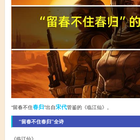
春归
宋代
“留春不住
”出自
管鉴的《临江仙》。
“留春不住春归”全诗
《临江仙》