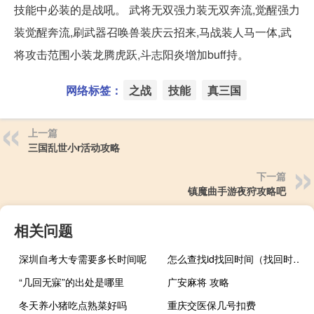
技能中必装的是战吼。 武将无双强力装无双奔流,觉醒强力
装觉醒奔流,刷武器召唤兽装庆云招来,马战装人马一体,武
将攻击范围小装龙腾虎跃,斗志阳炎增加buff持。
网络标签：
之战
技能
真三国
上一篇
三国乱世小r活动攻略
下一篇
镇魔曲手游夜狩攻略吧
相关问题
深圳自考大专需要多长时间呢
怎么查找id找回时间（找回时间）
“几回无寐”的出处是哪里
广安麻将 攻略
冬天养小猪吃点熟菜好吗
重庆交医保几号扣费