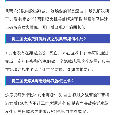
典韦:8分以内脱出宛城。 这场要的就是速度,开场先解决胡
车儿后,搞定2个连弩到喷火机关处解决守将,然后骑马快速
击破所有喷火雕像。开门后出现3个旅团长伏。
真三国无双7魏传宛城之战典韦如何不死?
1 典韦没有在宛城之战中死亡。 2 在游戏中,典韦可以通过
完成一定的任务和条件,解锁一个隐藏结局,这个结局让典韦
在宛城之战中避免了死亡的结局。 3 如果想要让。
真三国无双4典韦最终武器怎么拿?
难度必须为“困难” 典韦真极牛头 自由:宛城之战曹操军曹操
逃亡后150秒内不让工作兵通过 外传:献帝争夺战接近袁绍
发生动画后60秒内击破袁绍 推荐:自由模式 简。