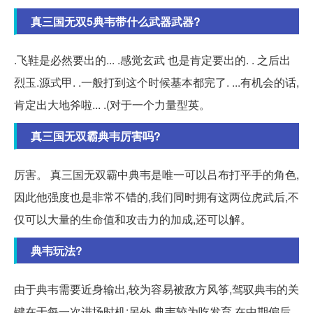
真三国无双5典韦带什么武器武器?
.飞鞋是必然要出的... .感觉玄武 也是肯定要出的. . 之后出
烈玉.源式甲. .一般打到这个时候基本都完了. ...有机会的话,
肯定出大地斧啦... .(对于一个力量型英。
真三国无双霸典韦厉害吗?
厉害。 真三国无双霸中典韦是唯一可以吕布打平手的角色,
因此他强度也是非常不错的,我们同时拥有这两位虎武后,不
仅可以大量的生命值和攻击力的加成,还可以解。
典韦玩法?
由于典韦需要近身输出,较为容易被敌方风筝,驾驭典韦的关
键在于每一次进场时机;另外,典韦较为吃发育,在中期偏后