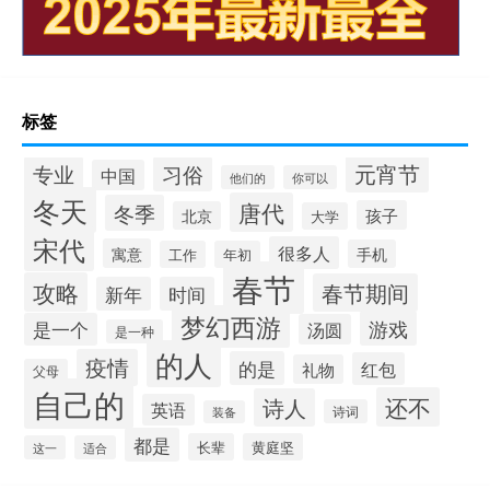
标签
元宵节
专业
习俗
中国
他们的
你可以
冬天
唐代
冬季
孩子
北京
大学
宋代
很多人
寓意
手机
工作
年初
春节
攻略
春节期间
新年
时间
梦幻西游
游戏
是一个
汤圆
是一种
的人
疫情
的是
红包
礼物
父母
自己的
还不
诗人
英语
诗词
装备
都是
长辈
黄庭坚
这一
适合