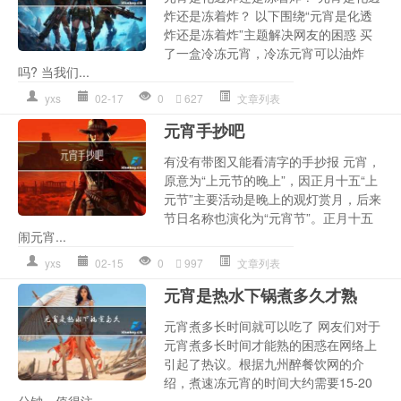
炸还是冻着炸？ 以下围绕“元宵是化透
炸还是冻着炸”主题解决网友的困惑 买
了一盒冷冻元宵，冷冻元宵可以油炸
吗? 当我们...
yxs
02-17
0
627
文章列表
元宵手抄吧
有没有带图又能看清字的手抄报 元宵，
原意为“上元节的晚上”，因正月十五“上
元节”主要活动是晚上的观灯赏月，后来
节日名称也演化为“元宵节”。正月十五
闹元宵...
yxs
02-15
0
997
文章列表
元宵是热水下锅煮多久才熟
元宵煮多长时间就可以吃了 网友们对于
元宵煮多长时间才能熟的困惑在网络上
引起了热议。根据九州醉餐饮网的介
绍，煮速冻元宵的时间大约需要15-20