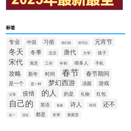
标签
元宵节
专业
习俗
中国
他们的
你可以
冬天
唐代
冬季
孩子
北京
大学
宋代
很多人
寓意
手机
工作
年初
春节
攻略
春节期间
新年
时间
梦幻西游
游戏
是一个
汤圆
是一种
的人
疫情
的是
红包
礼物
父母
自己的
还不
诗人
英语
诗词
装备
都是
长辈
黄庭坚
这一
适合