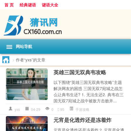
首 页
经典谜语
谜语大全
网站导航
>
作者“yxs”的文章
英雄三国无双典韦攻略
以下围绕“英雄三国无双典韦攻略”主题
解决网友的困惑 三国无双7宛城之战怎
么让典韦生还? 1. 无法生还2. 典韦在三
国无双7宛城之战中被敌方击败并...
yxs
04-29
0
95
手游攻略
元宵是化透炸还是冻着炸
元宵是化透炸还是冻着炸？ 元宵是化透