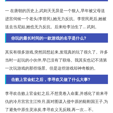
一 在唐朝的历史上,武则天无异是一个狠人,早年被父母送
进宫伺候一个老头(李世民),她无力反抗。李世民死后,她被
送去当尼姑,她也无力反抗。后来给李治生了... 武则。
你玩的最长时间的一款游戏的名字是什么?
其实有很多游戏,突然回想起来,发现真的玩了很久了。许多
当时一起玩的小伙伴,早已没有了联络。我其实也记不清第
一次玩游戏的那些场景。但是这些游戏却神奇般的。
击败上官金虹之后，李寻欢又做了什么大事?
李寻欢击败上官金虹之后,不想竟卷入命案,并感化了前来寻
仇的冷月宫宫主江怜月,面对图谋入侵中原的鞑靼国王子,为
了避免中原生灵涂炭,李寻欢义无反顾,再一次... 不。