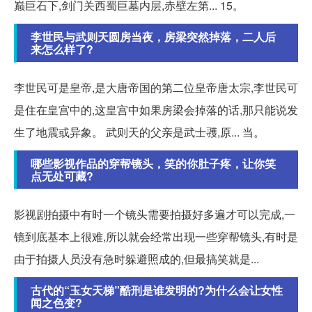
巅巨石下,剑门关西蜀巨墓内层,赤壁左第... 15。
李世民与武则天圆房当夜，房梁突然掉落，二人后
来怎么样了?
李世民可是皇帝,是大唐帝国的第二位皇帝唐太宗,李世民可
是住在皇宫中的,这皇宫中如果房梁会掉落的话,那只能说发
生了地震或异象。 武则天的父亲是武士彟,原... 当。
哪些影视作品的穿帮镜头，笑的你肚子疼，让你笑
点无处可藏?
影视剧拍摄中有时一个镜头需要拍摄好多遍才可以完成,一
镜到底基本上很难,所以就会经常出现一些穿帮镜头,有时是
由于拍摄人员没有急时躲避照成的,但最搞笑就是...
古代的“玉女天梯”酷刑是谁发明的?为什么会让女性
闻之色变?