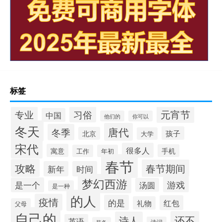
标签
元宵节
专业
习俗
中国
他们的
你可以
冬天
唐代
冬季
孩子
北京
大学
宋代
很多人
寓意
手机
工作
年初
春节
攻略
春节期间
新年
时间
梦幻西游
游戏
是一个
汤圆
是一种
的人
疫情
的是
红包
礼物
父母
自己的
还不
诗人
英语