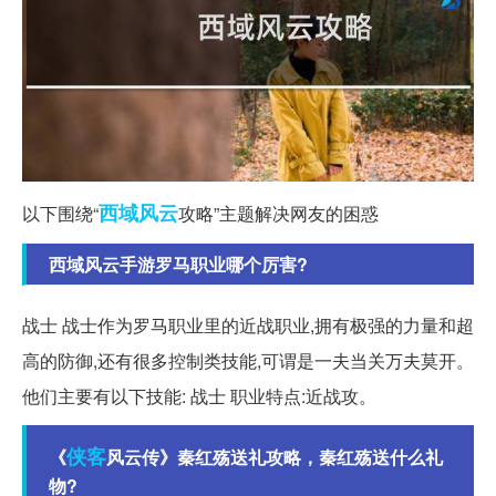
西域
风云
以下围绕“
攻略”主题解决网友的困惑
西域风云手游罗马职业哪个厉害?
战士 战士作为罗马职业里的近战职业,拥有极强的力量和超
高的防御,还有很多控制类技能,可谓是一夫当关万夫莫开。
他们主要有以下技能: 战士 职业特点:近战攻。
侠客
《
风云传》秦红殇送礼攻略，秦红殇送什么礼
物?