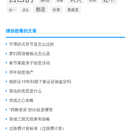
诗词
装备
都是
长辈
黄庭坚
这一
适合
猜你想看的文章
平潭的元宵节是怎么过的
梦幻西游修炼点怎么选
春节家庭亲子创意活动
拜年创意地产
残疾证10年到期了换证还做鉴定吗
害虫的意思是什么
求战之心攻略
“四教谁采”的出处是哪里
英雄三国无双典韦攻略
过路费计算标准（过路费计算）