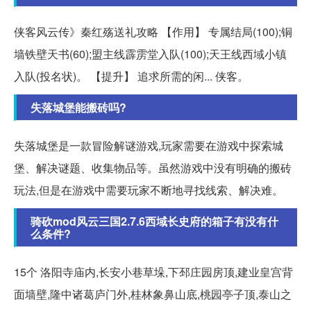
侠客风云传》秦红殇送礼攻略 【作用】 专属结局(100);铜
墙铁壁天书(60);盟主线霹雳堂入队(100);天王线西域小镇
入队(投名状)。 【提升】 追求所需的闲... 侠客。
失落城堡能搬砖吗?
失落城堡是一款冒险解谜游戏,玩家需要在游戏中探索城
堡、解决谜题、收集物品等。虽然游戏中没有明确的搬砖
玩法,但是在游戏中需要玩家不断地寻找线索、解决难。
骑砍mod风云三国2.7.6西域长史府的箱子有没有什
么条件?
15个 洛阳寺庙内,长安小巷草垛,下邳庄园房顶,建业皇宫背
面墙壁,隆中诸葛庐门外,桂林象鼻山底,桃园亭子顶,泰山之