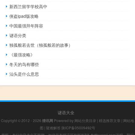
新西兰留学学校高中
侠盗ipad版攻略
中国最强拜年阵容
谜语分类
独孤般若去世（独孤般若的故事）
《最强攻略》
冬天的鸟有哪些
汕头是什么意思
谜语大全
Copyright © 2012 - 2026
猜讯网
Powered by
网站分类目录
|
精选推荐文章
|
网站地
图
|
疑难解答
陕ICP备05009492号
声明：本站内容来自互联网，如信息有错误可发邮件到f_fb#foxmail.com说明，我们