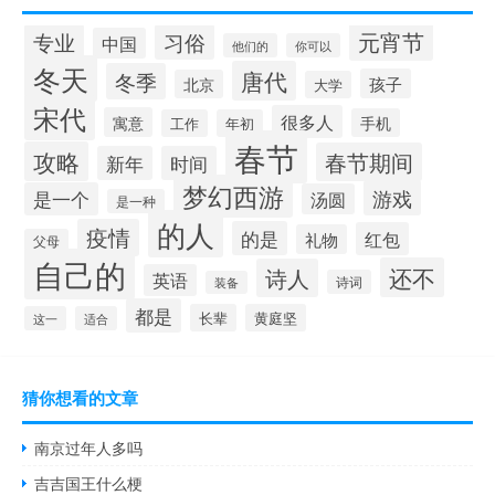
元宵节
专业
习俗
中国
他们的
你可以
冬天
唐代
冬季
孩子
北京
大学
宋代
很多人
寓意
手机
工作
年初
春节
攻略
春节期间
新年
时间
梦幻西游
游戏
是一个
汤圆
是一种
的人
疫情
的是
红包
礼物
父母
自己的
还不
诗人
英语
诗词
装备
都是
长辈
黄庭坚
这一
适合
猜你想看的文章
南京过年人多吗
吉吉国王什么梗