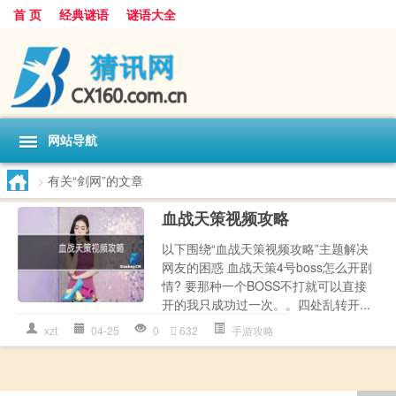
首 页
经典谜语
谜语大全
网站导航
>
有关“剑网”的文章
血战天策视频攻略
以下围绕“血战天策视频攻略”主题解决
网友的困惑 血战天策4号boss怎么开剧
情? 要那种一个BOSS不打就可以直接
开的我只成功过一次。。四处乱转开...
xzt
04-25
0
632
手游攻略