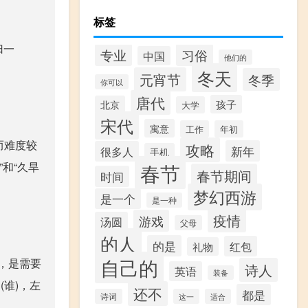
标签
归一
专业
习俗
中国
他们的
冬天
元宵节
冬季
你可以
唐代
孩子
北京
大学
宋代
寓意
工作
年初
而难度较
攻略
新年
很多人
手机
春节
和“久旱
春节期间
时间
梦幻西游
是一个
是一种
疫情
游戏
汤圆
父母
的人
的是
红包
礼物
自己的
，是需要
诗人
英语
装备
谁)，左
还不
都是
诗词
这一
适合