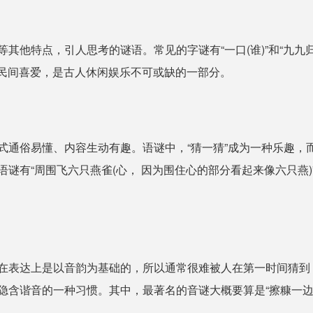
其他特点，引人思考的谜语。常见的字谜有“一口(谁)”和“九九
受民间喜爱，是古人休闲娱乐不可或缺的一部分。
式通俗易懂、内容生动有趣。语谜中，“猜一猜”成为一种乐趣，
有“周围飞六只燕雀(心， 因为围住心的部分看起来像六只燕)”
在表达上是以音韵为基础的，所以通常很难被人在第一时间猜到
含谐音的一种习惯。其中，最著名的音谜大概要算是“擦糠一边(