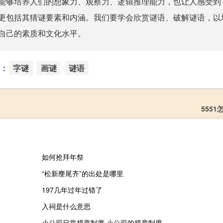
能够培养人们的想象力、观察力、逻辑推理能力，也让人感受到
更包括其猜谜要素和内涵。我们要学会欣赏谜语、破解谜语，以
自己的素质和文化水平。
：
字谜
画谜
谜语
5551
如何抢拜年祭
“松新麈尾齐”的出处是哪里
197几年过年过错了
入祠是什么意思
小公司日常规章制度 小公司的规章制度