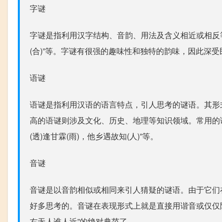
字谜
字谜是指利用汉字结构、音韵、用法及含义相近或相反等
(合)”等。字谜有很强的趣味性和独特的韵味，因此深
语谜
语谜是指利用汉语的语言特点，引人思考的谜语。其形
高的语谜则涉及文化、历史、地理等知识领域。常用的语谜
(透)逢甘霖(雨)，他乡遇故知(人)”等。
音谜
音谜是以音韵相似或相同来引人猜疑的谜语。由于它们
好多思考的。音谜在表现形式上就是直接用谐音或仅仅隐
右无人谁人近”的绝对典范了。