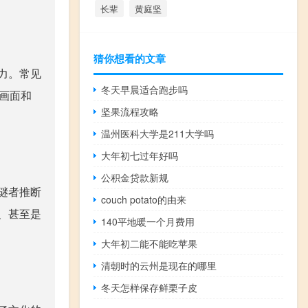
长辈
黄庭坚
猜你想看的文章
力。常见
冬天早晨适合跑步吗
的画面和
坚果流程攻略
温州医科大学是211大学吗
大年初七过年好吗
公积金贷款新规
谜者推断
couch potato的由来
、甚至是
140平地暖一个月费用
大年初二能不能吃苹果
清朝时的云州是现在的哪里
冬天怎样保存鲜栗子皮