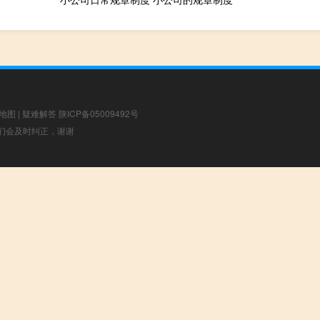
地图
|
疑难解答
陕ICP备05009492号
，我们会及时纠正，谢谢