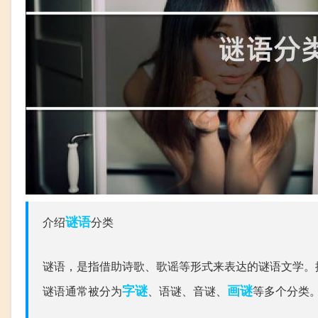
谜语
介绍
分类
谜语，是指借助诗歌、歌谣等形式来表达的谜语文学。
字谜
画谜
谜语通常被分为
、语谜、音谜、
等多个分类