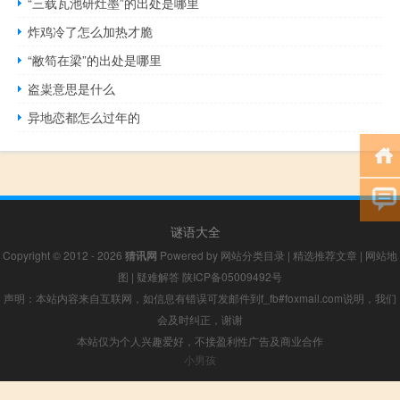
“三载瓦池研灶墨”的出处是哪里
炸鸡冷了怎么加热才脆
“敝笱在梁”的出处是哪里
盗粜意思是什么
异地恋都怎么过年的
谜语大全
Copyright © 2012 - 2026
猜讯网
Powered by
网站分类目录
|
精选推荐文章
|
网站地
图
|
疑难解答
陕ICP备05009492号
声明：本站内容来自互联网，如信息有错误可发邮件到f_fb#foxmail.com说明，我们
会及时纠正，谢谢
本站仅为个人兴趣爱好，不接盈利性广告及商业合作
小男孩