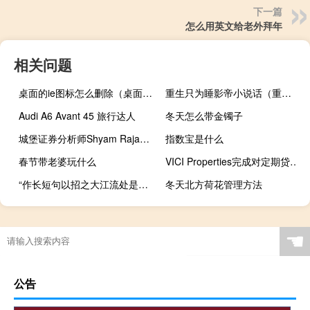
下一篇
怎么用英文给老外拜年
相关问题
桌面的ie图标怎么删除（桌面的ie图标不见了）
重生只为睡影帝小说话（重生只为睡影帝）
Audi A6 Avant 45 旅行达人
冬天怎么带金镯子
城堡证券分析师Shyam Rajan：呼吁体量为26万亿美元的美国国债市场的监管部门侧重于推出市场范围的解决方案以改善市场韧性
指数宝是什么
春节带老婆玩什么
VICI Properties完成对定期贷款B设施的重新定价
“作长短句以招之大江流处是庐峰”的出处是哪里
冬天北方荷花管理方法
☚
公告