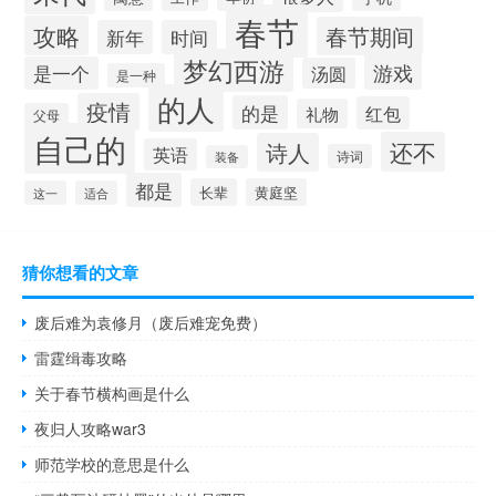
春节
攻略
春节期间
新年
时间
梦幻西游
游戏
是一个
汤圆
是一种
的人
疫情
的是
红包
礼物
父母
自己的
还不
诗人
英语
诗词
装备
都是
长辈
黄庭坚
这一
适合
猜你想看的文章
废后难为袁修月（废后难宠免费）
雷霆缉毒攻略
关于春节横构画是什么
夜归人攻略war3
师范学校的意思是什么