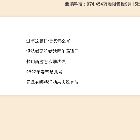
豪鹏科技：974.454万股限售股9月1
过年这篇日记该怎么写
没结婚要给姑姑拜年吗请问
梦幻西游怎么堆法强
2822年春节是几号
元旦有哪些活动来庆祝春节