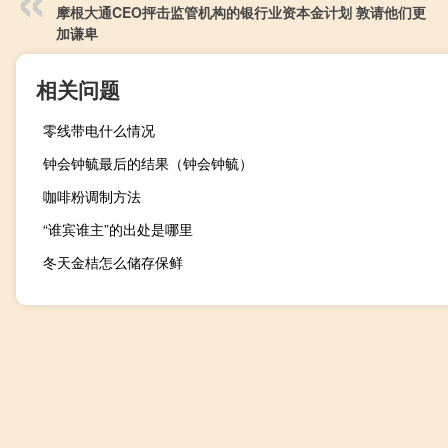
摩根大通CEO抨击监管机构的银行业资本金计划 敦请他们更
加谦卑
相关问题
零线带电什么情况
钟会钟毓最后的结果（钟会钟毓）
咖啡粉调制方法
“谁宾谁主”的出处是哪里
冬天金桔怎么储存保鲜