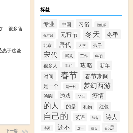
标签
专业
习俗
中国
他们的
加，很多售
冬天
元宵节
冬季
你可以
唐代
孩子
北京
大学
受惠于这些
宋代
寓意
工作
年初
攻略
新年
很多人
手机
春节
春节期间
时间
梦幻西游
是一个
是一种
疫情
游戏
汤圆
父母
的人
的是
红包
礼物
自己的
诗人
英语
装备
还不
都是
诗词
这一
适合
下一篇