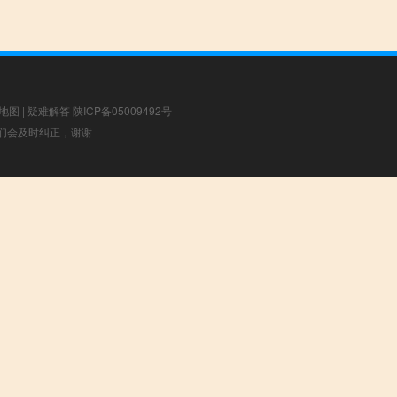
地图
|
疑难解答
陕ICP备05009492号
，我们会及时纠正，谢谢