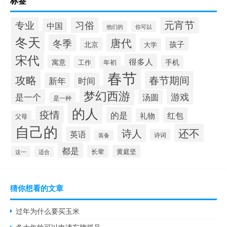
标签
元宵节
专业
习俗
中国
他们的
你可以
冬天
唐代
冬季
孩子
北京
大学
宋代
很多人
寓意
手机
工作
年初
春节
攻略
春节期间
新年
时间
梦幻西游
游戏
是一个
汤圆
是一种
的人
疫情
的是
红包
礼物
父母
自己的
还不
诗人
英语
诗词
装备
都是
长辈
黄庭坚
这一
适合
猜你想看的文章
过年为什么要买玉米