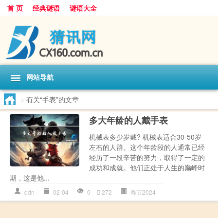
首 页
经典谜语
谜语大全
网站导航
>
有关“手表”的文章
多大年龄的人戴手表
机械表多少岁戴? 机械表适合30-50岁
左右的人群。这个年龄段的人通常已经
经历了一段辛苦的努力，取得了一定的
成功和成就。他们正处于人生的巅峰时
期，这是他...
ddn
02-04
0
272
春节2024