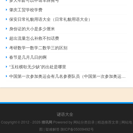
多大年龄可以申请车牌摇号
肇庆工贸学校学费
保安日常礼貌用语大全（日常礼貌用语大全）
身份证的大小是多少厘米
超出流量怎么补救不扣话费
考研数学一数学二数学三的区别
春节是几月几日的啊
“玉柱横欹无少缺”的出处是哪里
中国第一次参加奥运会有几名参赛队员（中国第一次参加奥运会）
谜语大全
Copyright © 2012 - 2026
猜讯网
Powered by
网站分类目录
|
精选推荐文章
|
网站地
图
|
疑难解答
陕ICP备05009492号