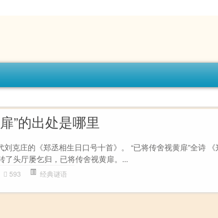
黄扉”的出处是哪里
代刘克庄的《郑丞相生日口号十首》。 “已将传舍视黄扉”全诗 
 转了头厅屡乞归，已将传舍视黄扉。...
593
经典谜语