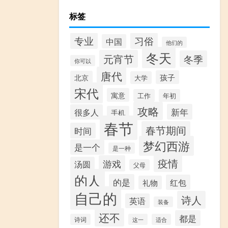
标签
专业
习俗
中国
他们的
冬天
元宵节
冬季
你可以
唐代
孩子
北京
大学
宋代
寓意
工作
年初
攻略
新年
很多人
手机
春节
春节期间
时间
梦幻西游
是一个
是一种
疫情
游戏
汤圆
父母
的人
的是
红包
礼物
自己的
诗人
英语
装备
还不
都是
诗词
这一
适合