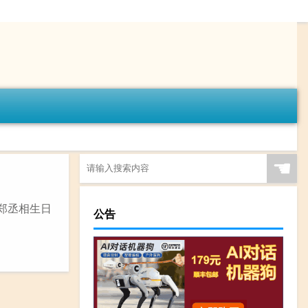
☚
《郑丞相生日
公告