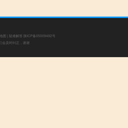
地图
|
疑难解答
陕ICP备05009492号
，我们会及时纠正，谢谢