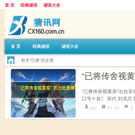
首 页
经典谜语
谜语大全
首 页
经典谜语
谜语大全
>
有关“已将”的文章
“已将传舍视
“已将传舍视黄扉”出自宋
口号十首》 宋代 刘克庄
jzy
11-13
0