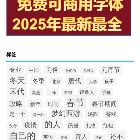
标签
元宵节
专业
习俗
中国
他们的
你可以
冬天
唐代
冬季
孩子
北京
大学
宋代
很多人
寓意
手机
工作
年初
春节
攻略
春节期间
新年
时间
梦幻西游
游戏
是一个
汤圆
是一种
的人
疫情
的是
红包
礼物
父母
自己的
还不
诗人
英语
诗词
装备