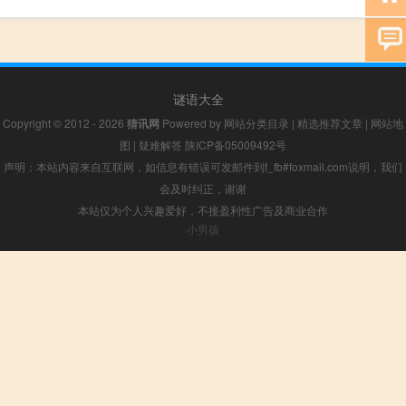
谜语大全
Copyright © 2012 - 2026
猜讯网
Powered by
网站分类目录
|
精选推荐文章
|
网站地
图
|
疑难解答
陕ICP备05009492号
声明：本站内容来自互联网，如信息有错误可发邮件到f_fb#foxmail.com说明，我们
会及时纠正，谢谢
本站仅为个人兴趣爱好，不接盈利性广告及商业合作
小男孩