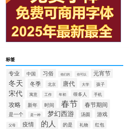
标签
元宵节
专业
习俗
中国
他们的
你可以
冬天
唐代
冬季
孩子
北京
大学
宋代
很多人
寓意
手机
工作
年初
春节
攻略
春节期间
新年
时间
梦幻西游
游戏
是一个
汤圆
是一种
的人
疫情
的是
红包
礼物
父母