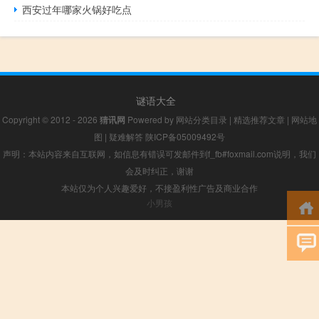
西安过年哪家火锅好吃点
谜语大全
Copyright © 2012 - 2026
猜讯网
Powered by
网站分类目录
|
精选推荐文章
|
网站地
图
|
疑难解答
陕ICP备05009492号
声明：本站内容来自互联网，如信息有错误可发邮件到f_fb#foxmail.com说明，我们
会及时纠正，谢谢
本站仅为个人兴趣爱好，不接盈利性广告及商业合作
小男孩