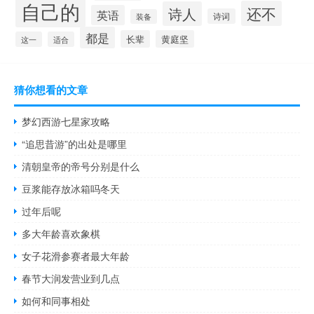
自己的
还不
诗人
英语
诗词
装备
都是
长辈
黄庭坚
这一
适合
猜你想看的文章
梦幻西游七星家攻略
“追思昔游”的出处是哪里
清朝皇帝的帝号分别是什么
豆浆能存放冰箱吗冬天
过年后呢
多大年龄喜欢象棋
女子花滑参赛者最大年龄
春节大润发营业到几点
如何和同事相处