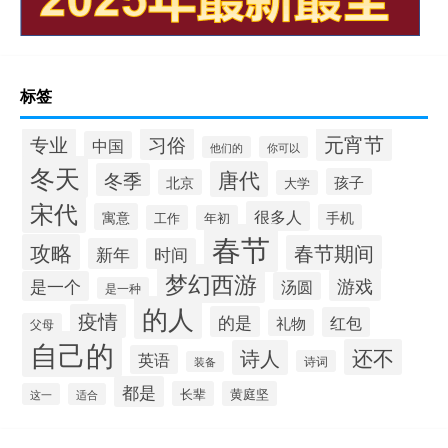
标签
元宵节
专业
习俗
中国
他们的
你可以
冬天
唐代
冬季
孩子
北京
大学
宋代
很多人
寓意
手机
工作
年初
春节
攻略
春节期间
新年
时间
梦幻西游
游戏
是一个
汤圆
是一种
的人
疫情
的是
红包
礼物
父母
自己的
还不
诗人
英语
诗词
装备
都是
长辈
黄庭坚
这一
适合