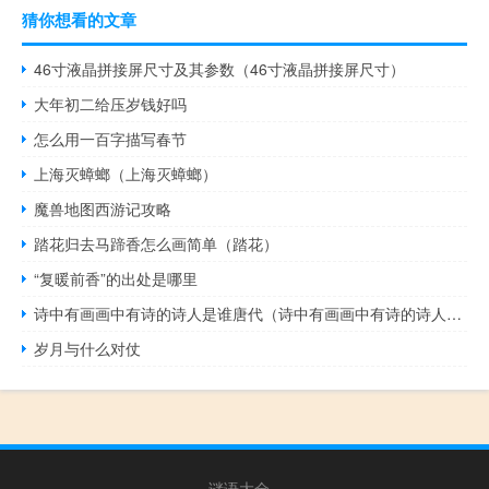
猜你想看的文章
46寸液晶拼接屏尺寸及其参数（46寸液晶拼接屏尺寸）
大年初二给压岁钱好吗
怎么用一百字描写春节
上海灭蟑螂（上海灭蟑螂）
魔兽地图西游记攻略
踏花归去马蹄香怎么画简单（踏花）
“复暖前香”的出处是哪里
诗中有画画中有诗的诗人是谁唐代（诗中有画画中有诗的诗人是谁）
岁月与什么对仗
谜语大全