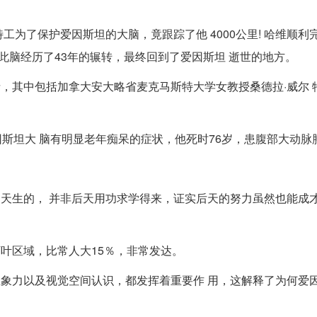
工为了保护爱因斯坦的大脑，竟跟踪了他 4000公里! 哈维顺利
此脑经历了43年的辗转，最终回到了爱因斯坦 逝世的地方。
请，其中包括加拿大安大略省麦克马斯特大学女教授桑德拉·威尔 
因斯坦大 脑有明显老年痴呆的症状，他死时76岁，患腹部大动脉
是天生的， 并非后天用功求学得来，证实后天的努力虽然也能成
叶区域，比常人大15％，非常发达。
想象力以及视觉空间认识，都发挥着重要作 用，这解释了为何爱