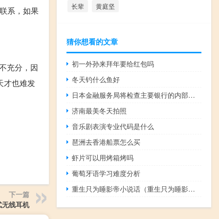
长辈
黄庭坚
相联系，如果
猜你想看的文章
初一外孙来拜年要给红包吗
并不充分，因
冬天钓什么鱼好
天才也难发
日本金融服务局将检查主要银行的内部审计
济南最美冬天拍照
音乐剧表演专业代码是什么
琶洲去香港船票怎么买
虾片可以用烤箱烤吗
葡萄牙语学习难度分析
重生只为睡影帝小说话（重生只为睡影帝）
下一篇
挂式无线耳机