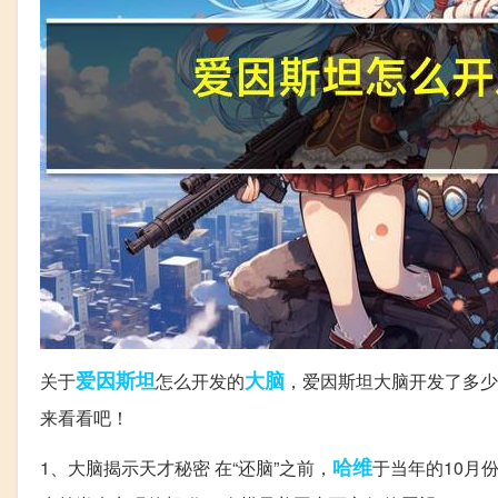
爱因斯坦
大脑
关于
怎么开发的
，爱因斯坦大脑开发了多少
来看看吧！
哈维
1、大脑揭示天才秘密 在“还脑”之前，
于当年的10月