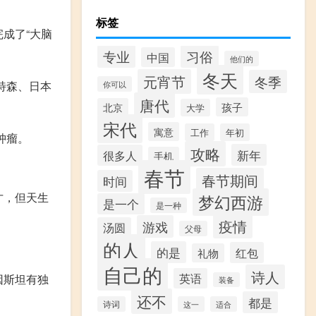
标签
完成了“大脑
专业
习俗
中国
他们的
冬天
元宵节
冬季
特森、日本
你可以
唐代
孩子
北京
大学
宋代
寓意
工作
年初
肿瘤。
攻略
新年
很多人
手机
春节
春节期间
时间
才，但天生
梦幻西游
是一个
是一种
疫情
游戏
汤圆
父母
的人
的是
红包
礼物
自己的
诗人
英语
因斯坦有独
装备
还不
都是
诗词
这一
适合