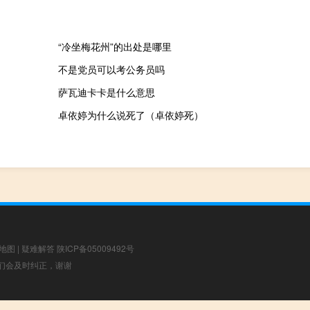
“冷坐梅花州”的出处是哪里
不是党员可以考公务员吗
萨瓦迪卡卡是什么意思
卓依婷为什么说死了（卓依婷死）
地图
|
疑难解答
陕ICP备05009492号
，我们会及时纠正，谢谢