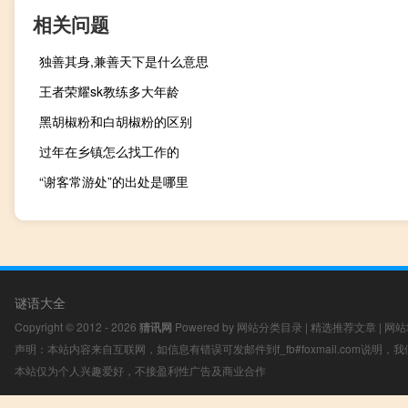
相关问题
独善其身,兼善天下是什么意思
王者荣耀sk教练多大年龄
黑胡椒粉和白胡椒粉的区别
过年在乡镇怎么找工作的
“谢客常游处”的出处是哪里
谜语大全
Copyright © 2012 - 2026
猜讯网
Powered by
网站分类目录
|
精选推荐文章
|
网站
声明：本站内容来自互联网，如信息有错误可发邮件到f_fb#foxmail.com说明
本站仅为个人兴趣爱好，不接盈利性广告及商业合作