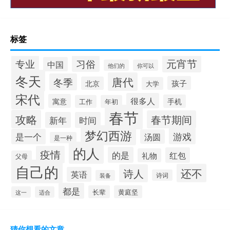
标签
元宵节
专业
习俗
中国
他们的
你可以
冬天
唐代
冬季
孩子
北京
大学
宋代
很多人
寓意
手机
工作
年初
春节
攻略
春节期间
新年
时间
梦幻西游
游戏
是一个
汤圆
是一种
的人
疫情
的是
红包
礼物
父母
自己的
还不
诗人
英语
诗词
装备
都是
长辈
黄庭坚
这一
适合
猜你想看的文章