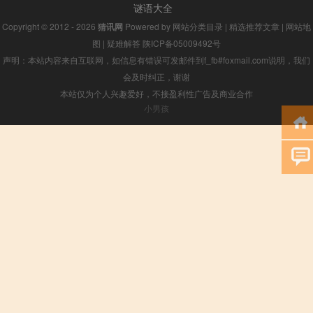
谜语大全
Copyright © 2012 - 2026
猜讯网
Powered by
网站分类目录
|
精选推荐文章
|
网站地
图
|
疑难解答
陕ICP备05009492号
声明：本站内容来自互联网，如信息有错误可发邮件到f_fb#foxmail.com说明，我们
会及时纠正，谢谢
本站仅为个人兴趣爱好，不接盈利性广告及商业合作
小男孩