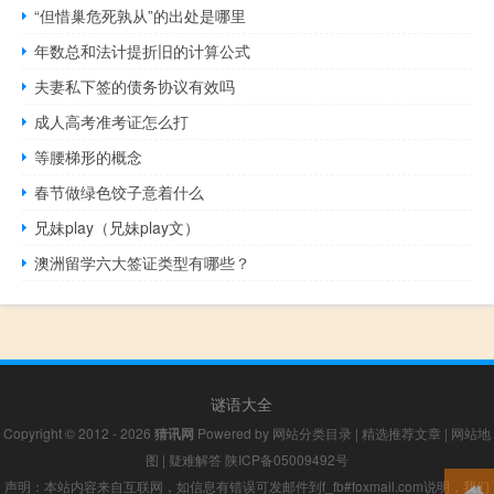
“但惜巢危死孰从”的出处是哪里
年数总和法计提折旧的计算公式
夫妻私下签的债务协议有效吗
成人高考准考证怎么打
等腰梯形的概念
春节做绿色饺子意着什么
兄妹play（兄妹play文）
澳洲留学六大签证类型有哪些？
谜语大全
Copyright © 2012 - 2026
猜讯网
Powered by
网站分类目录
|
精选推荐文章
|
网站地
图
|
疑难解答
陕ICP备05009492号
声明：本站内容来自互联网，如信息有错误可发邮件到f_fb#foxmail.com说明，我们