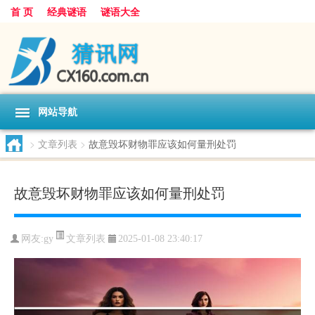
首 页
经典谜语
谜语大全
网站导航
>
文章列表
>
故意毁坏财物罪应该如何量刑处罚
故意毁坏财物罪应该如何量刑处罚
文章列表
网友:
gy
2025-01-08 23:40:17