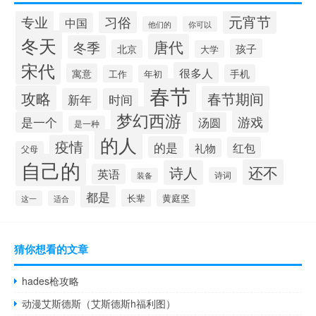
元宵节
专业
习俗
中国
他们的
你可以
冬天
唐代
冬季
孩子
北京
大学
宋代
很多人
寓意
手机
工作
年初
春节
攻略
春节期间
新年
时间
梦幻西游
游戏
是一个
汤圆
是一种
的人
疫情
的是
红包
礼物
父母
自己的
还不
诗人
英语
诗词
装备
都是
长辈
黄庭坚
这一
适合
猜你想看的文章
hades枪攻略
动漫艾斯德斯（艾斯德斯h福利图）