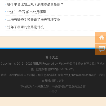
哪个平台比较正规？刷兼职是真是假？
“七任二千石”的出处是哪里
上海有哪些学校开设了海关管理专业
过年了相亲的套路是什么
谜语大全
Copyright © 2012 - 2026
猜讯网
Powered by
网站分类目录
|
精选推荐文章
|
网站地
图
|
疑难解答
陕ICP备05009492号
声明：本站内容来自互联网，如信息有错误可发邮件到f_fb#foxmail.com说明，我们
会及时纠正，谢谢
本站仅为个人兴趣爱好，不接盈利性广告及商业合作
小男孩