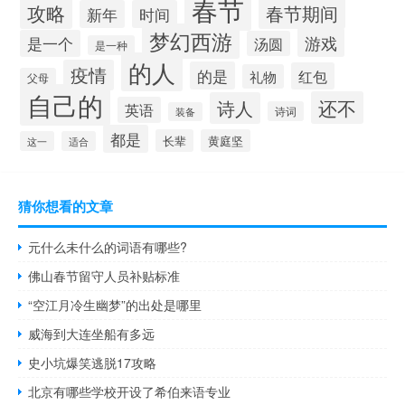
春节
攻略
春节期间
新年
时间
梦幻西游
游戏
是一个
汤圆
是一种
的人
疫情
的是
红包
礼物
父母
自己的
还不
诗人
英语
诗词
装备
都是
长辈
黄庭坚
这一
适合
猜你想看的文章
元什么未什么的词语有哪些?
佛山春节留守人员补贴标准
“空江月冷生幽梦”的出处是哪里
威海到大连坐船有多远
史小坑爆笑逃脱17攻略
北京有哪些学校开设了希伯来语专业