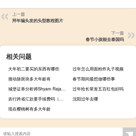
上一篇
拜年编头发的头型教程图片
下一篇
春节小孩能去泰国吗
相关问题
大年初二要买的东西有哪些
过年怎么用面粉炸丸子视频
颈动脉斑块多大年龄有
春节期间最想做哪些事
城堡证券分析师Shyam Rajan：呼吁体量为26万亿美元的美国国债市场的监管部门侧重于推出市场范围的解决方案以改善市场韧性
过年给长辈发五百红包好吗
农行跨省汇款要手续费吗（跨省汇款手续费）
沈阳过年去哪
现在樱桃树有多大年龄
☚