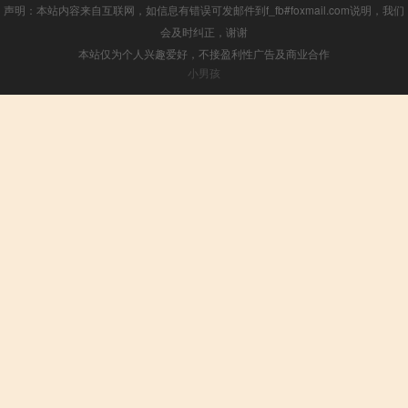
声明：本站内容来自互联网，如信息有错误可发邮件到f_fb#foxmail.com说明，我们
会及时纠正，谢谢
本站仅为个人兴趣爱好，不接盈利性广告及商业合作
小男孩