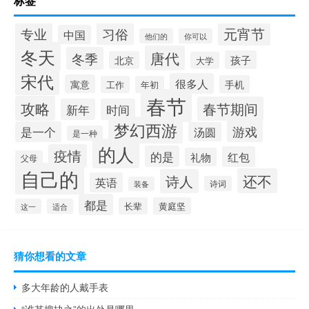
标签
元宵节
专业
习俗
中国
他们的
你可以
冬天
唐代
冬季
孩子
北京
大学
宋代
很多人
寓意
手机
工作
年初
春节
攻略
春节期间
新年
时间
梦幻西游
游戏
是一个
汤圆
是一种
的人
疫情
的是
红包
礼物
父母
自己的
还不
诗人
英语
诗词
装备
都是
长辈
黄庭坚
这一
适合
猜你想看的文章
多大年龄的人戴手表