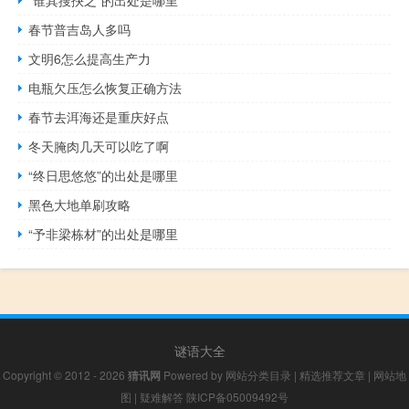
“谁其搜抉之”的出处是哪里
春节普吉岛人多吗
文明6怎么提高生产力
电瓶欠压怎么恢复正确方法
春节去洱海还是重庆好点
冬天腌肉几天可以吃了啊
“终日思悠悠”的出处是哪里
黑色大地单刷攻略
“予非梁栋材”的出处是哪里
谜语大全
Copyright © 2012 - 2026
猜讯网
Powered by
网站分类目录
|
精选推荐文章
|
网站地
图
|
疑难解答
陕ICP备05009492号