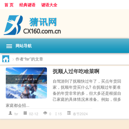
首 页
经典谜语
谜语大全
网站导航
>
作者“fsr”的文章
抚顺人过年吃啥菜啊
自驾游到了抚顺快过年了，买点年货回
家，抚顺年货买什么? 在抚顺过年要准
备的年货非常的多，但大多还是根据自
己家庭的具体情况来准备。例如，很多
家庭都会招...
fsr
02-12
0
15
春节2024