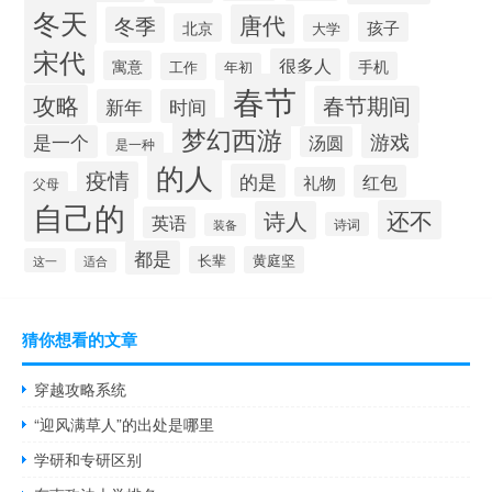
冬天
唐代
冬季
孩子
北京
大学
宋代
很多人
寓意
手机
工作
年初
春节
攻略
春节期间
新年
时间
梦幻西游
游戏
是一个
汤圆
是一种
的人
疫情
的是
红包
礼物
父母
自己的
还不
诗人
英语
诗词
装备
都是
长辈
黄庭坚
这一
适合
猜你想看的文章
穿越攻略系统
“迎风满草人”的出处是哪里
学研和专研区别