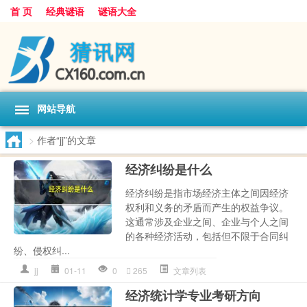
首 页
经典谜语
谜语大全
网站导航
>
作者“jj”的文章
经济纠纷是什么
经济纠纷是指市场经济主体之间因经济
权利和义务的矛盾而产生的权益争议。
这通常涉及企业之间、企业与个人之间
的各种经济活动，包括但不限于合同纠
纷、侵权纠...
jj
01-11
0
265
文章列表
经济统计学专业考研方向