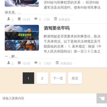
济纠纷与刑事犯罪的关系 ： 经济纠纷
通常涉及合同违约、债务纠纷等民事法
律关系。...
jj
12-25
0
39
经典谜语
酒驾要坐牢吗
醉酒驾驶是否需要承担刑事责任，取决
于具体情况。以下是相关法律规定及可
能面临的后果： 1. 基本规定 : 根据《中
华人民共和国刑法》第一百三十三条之
一，醉...
jj
12-25
0
921
经典谜语
1
2
下一页
尾页
☚