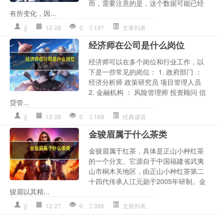
而，需要注意的是，这个数据可能已经
有所变化，因...
jj
12-28
0
197
文章列表
经济师在公司是什么岗位
经济师可以在多个岗位和行业工作，以
下是一些常见的岗位： 1. 政府部门 ：
经济分析师 政策研究员 项目管理人员
2. 金融机构 ： 风险管理师 投资顾问 信
贷管...
jj
12-28
0
169
经典谜语
金骏眉属于什么茶类
金骏眉属于红茶，具体是正山小种红茶
的一个分支。它源自于中国福建省武夷
山市桐木关地区，由正山小种红茶第二
十四代传承人江元勋于2005年研制。金
骏眉以其精...
jj
12-27
0
395
文章列表