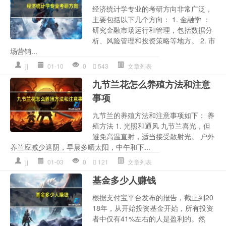
经济统计学专业的考研方向非常广泛，
主要包括以下几个方向： 1. 金融学 ：
研究金融市场运行和管理，包括数据分
析、风险管理和投资策略等地方。 2. 市
场营销...
jj
01-10
0
543
文章列表
九节兰花怎么养殖方法和注意
事项
九节兰的养殖方法和注意事项如下： 养
殖方法 1. 光照和通风 九节兰喜光，但
避免高温直射，适当接受散射光。 户外
养兰应减少遮阴，早晨多晒太阳，中午和下...
jj
01-03
0
121
文章列表
基金多少人赚钱
根据支付宝平台发布的报告，截止到20
18年，从开始投资基金开始，所有投资
者中仅有41%左右的人是盈利的。然