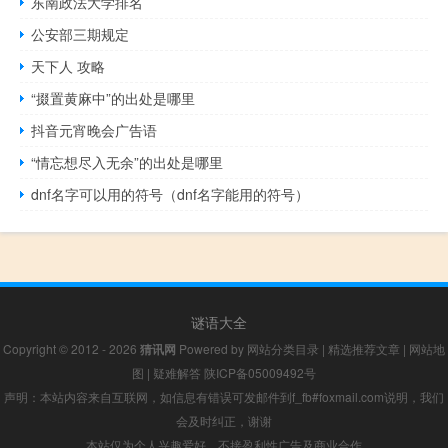
东南政法大学排名
公安部三期规定
天下人 攻略
“掇置黄麻中”的出处是哪里
抖音元宵晚会广告语
“情忘想尽入无余”的出处是哪里
dnf名字可以用的符号（dnf名字能用的符号）
谜语大全
Copyright © 2012 - 2026
猜讯网
Powered by
网站分类目录
|
精选推荐文章
|
网站地
图
|
疑难解答
陕ICP备05009492号
声明：本站内容来自互联网，如信息有错误可发邮件到f_fb#foxmail.com说明，我们
会及时纠正，谢谢
本站仅为个人兴趣爱好，不接盈利性广告及商业合作