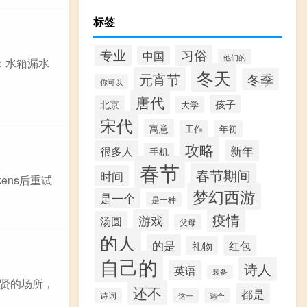
标签
专业
习俗
中国
他们的
：水箱漏水
冬天
元宵节
冬季
你可以
唐代
孩子
北京
大学
宋代
寓意
工作
年初
攻略
新年
很多人
手机
春节
春节期间
时间
少tokens后重试
梦幻西游
是一个
是一种
疫情
游戏
汤圆
父母
的人
的是
红包
礼物
自己的
诗人
英语
装备
贤的场所，
还不
都是
诗词
这一
适合