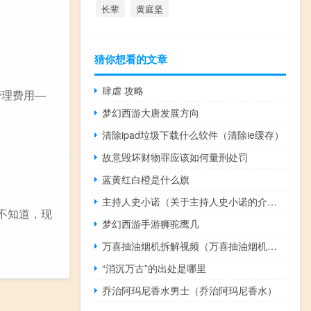
长辈
黄庭坚
猜你想看的文章
肆虐 攻略
管理费用—
梦幻西游大唐发展方向
清除ipad垃圾下载什么软件（清除ie缓存）
故意毁坏财物罪应该如何量刑处罚
蓝黄红白橙是什么旗
主持人史小诺（关于主持人史小诺的介绍）
还不知道，现
梦幻西游手游狮驼鹰几
万喜抽油烟机拆解视频（万喜抽油烟机怎么样）
“消沉万古”的出处是哪里
乔治阿玛尼香水男士（乔治阿玛尼香水）