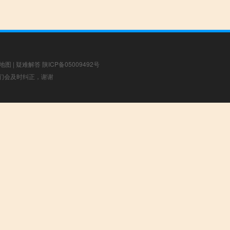
地图
|
疑难解答
陕ICP备05009492号
，我们会及时纠正，谢谢