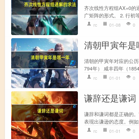
齐次线性方程组AX=0的
广矩阵的形式。 2. 行初
rc
01-08
0
清朝甲寅年是
清朝的甲寅年对应的公历年
794年） 咸丰四年（18
rc
01-01
0
谦辞还是谦词
谦辞和谦词都是正确的。
表现出谦逊的态度。例如，“
rc
01-01
0