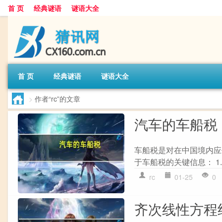
首 页
经典谜语
谜语大全
首 页
经典谜语
谜语大全
>
作者“rc”的文章
汽车的车船税
车船税是对在中国境内应
于车船税的关键信息： 1.
rc
01-25
0
齐次线性方程