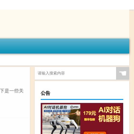
☚
下是一些关
公告