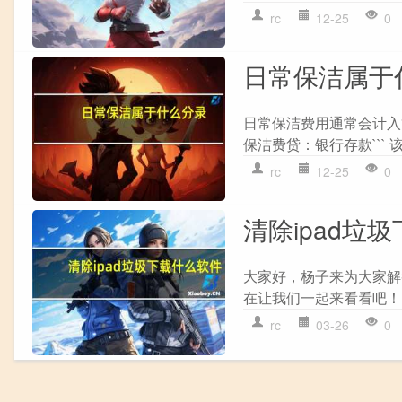
rc
12-25
0
日常保洁属于
日常保洁费用通常会计入
保洁费贷：银行存款```
rc
12-25
0
清除ipad垃
大家好，杨子来为大家解
在让我们一起来看看吧！ 
rc
03-26
0