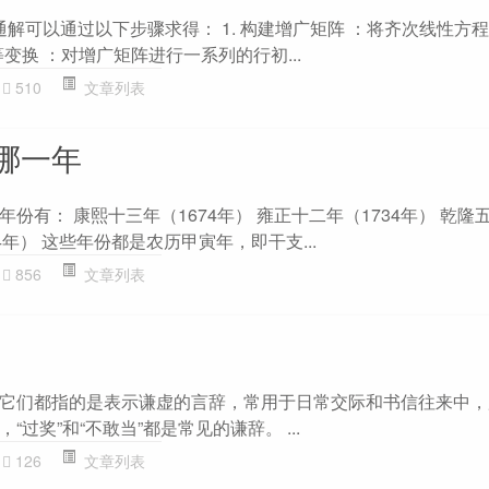
通解可以通过以下步骤求得： 1. 构建增广矩阵 ：将齐次线性方
等变换 ：对增广矩阵进行一系列的行初...
510
文章列表
哪一年
份有： 康熙十三年（1674年） 雍正十二年（1734年） 乾隆
54年） 这些年份都是农历甲寅年，即干支...
856
文章列表
它们都指的是表示谦虚的言辞，常用于日常交际和书信往来中，
过奖”和“不敢当”都是常见的谦辞。 ...
126
文章列表