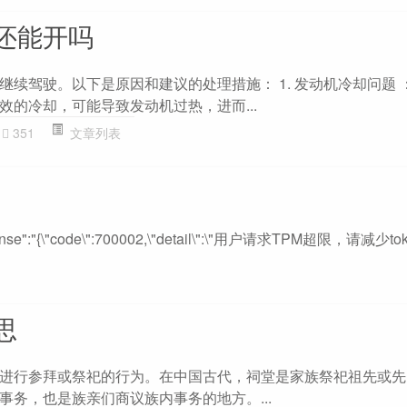
还能开吗
继续驾驶。以下是原因和建议的处理措施： 1. 发动机冷却问题 
效的冷却，可能导致发动机过热，进而...
351
文章列表
response":"{\"code\":700002,\"detail\":\"用户请求TPM超限，请减
思
进行参拜或祭祀的行为。在中国古代，祠堂是家族祭祀祖先或先
事务，也是族亲们商议族内事务的地方。...