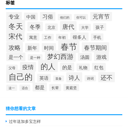
标签
元宵节
专业
习俗
中国
他们的
你可以
冬天
唐代
冬季
孩子
北京
大学
宋代
很多人
寓意
手机
工作
年初
春节
攻略
春节期间
新年
时间
梦幻西游
游戏
是一个
汤圆
是一种
的人
疫情
的是
红包
礼物
父母
自己的
还不
诗人
英语
诗词
装备
都是
长辈
黄庭坚
这一
适合
猜你想看的文章
过年送加多宝怎样