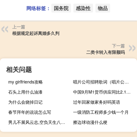
网络标签：
国务院
感染性
物品
上一篇
根据规定起诉离婚多久判
下一篇
二类卡转入有限额吗
相关问题
my girlfriends攻略
唱片公司招聘歌词（唱片公司招聘）
石头上用什么油漆
中国9月M1货币供应同比2.1%预期2.4%前值2.2%
为什么会烧掉日记
过年回家做家务好吗英语
春节拜年的说说怎么写
一级消防工程师多少钱一个月
男儿不展风云志,空负天生八尺躯什么意思
擦边球动漫什么梗