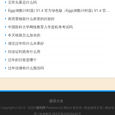
元宵头要忌什么吗
Egg(倒数计时器) V1.4 官方绿色版（Egg(倒数计时器) V1.4 官方绿色版功能简介）
厨房置物架什么材质的比较好
中国医科大学网络教育入学是机考考试吗
冬天铁路怎么加水的
湖北过年吃什么水果好
结业证到底有什么用
过年的日签是哪个
过年信佛有什么预兆吗
谜语大全
Copyright © 2012 - 2026
猜讯网
Powered by
网站分类目录
|
精选推荐文章
|
网站地
图
|
疑难解答
陕ICP备05009492号