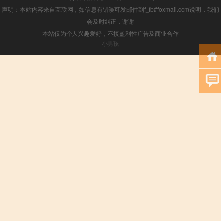
声明：本站内容来自互联网，如信息有错误可发邮件到f_fb#foxmail.com说明，我们
会及时纠正，谢谢
本站仅为个人兴趣爱好，不接盈利性广告及商业合作
小男孩