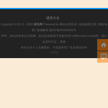
谜语大全
Copyright © 2012 - 2026
猜讯网
Powered by
网站分类目录
|
精选推荐文章
|
网站地
图
|
疑难解答
陕ICP备05009492号
声明：本站内容来自互联网，如信息有错误可发邮件到f_fb#foxmail.com说明，我们
会及时纠正，谢谢
本站仅为个人兴趣爱好，不接盈利性广告及商业合作
小男孩