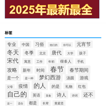
标签
元宵节
专业
习俗
中国
他们的
你可以
冬天
唐代
冬季
孩子
北京
大学
宋代
很多人
寓意
手机
工作
年初
春节
攻略
春节期间
新年
时间
梦幻西游
游戏
是一个
汤圆
是一种
的人
疫情
的是
红包
礼物
父母
自己的
还不
诗人
英语
诗词
装备
都是
长辈
黄庭坚
这一
适合