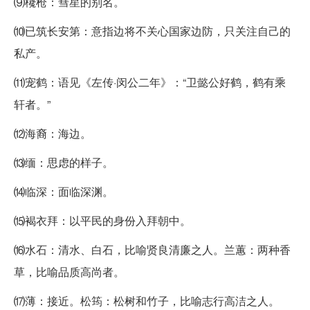
⑼欃枪：彗星的别名。
⑽已筑长安第：意指边将不关心国家边防，只关注自己的
私产。
⑾宠鹤：语见《左传·闵公二年》：“卫懿公好鹤，鹤有乘
轩者。”
⑿海裔：海边。
⒀缅：思虑的样子。
⒁临深：面临深渊。
⒂褐衣拜：以平民的身份入拜朝中。
⒃水石：清水、白石，比喻贤良清廉之人。兰蕙：两种香
草，比喻品质高尚者。
⒄薄：接近。松筠：松树和竹子，比喻志行高洁之人。