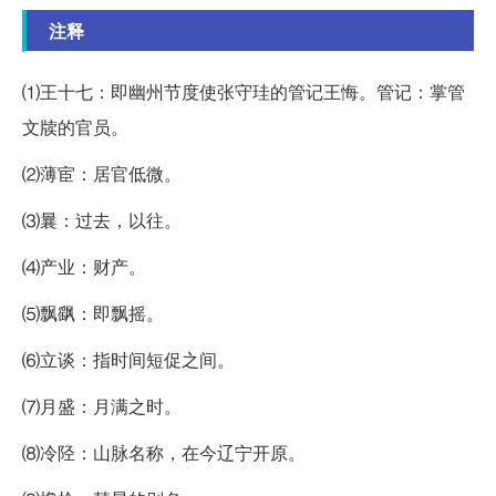
注释
⑴王十七：即幽州节度使张守珪的管记王悔。管记：掌管
文牍的官员。
⑵薄宦：居官低微。
⑶曩：过去，以往。
⑷产业：财产。
⑸飘飖：即飘摇。
⑹立谈：指时间短促之间。
⑺月盛：月满之时。
⑻冷陉：山脉名称，在今辽宁开原。