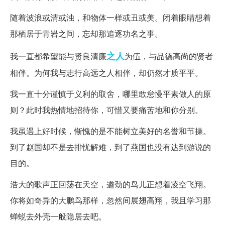
随着波浪或清或浊，和物体一样或丑或美。闭着眼睛想着
那栖居于青岩之间，忘却那追逐功名之事。
之人
我一直都希望能与贤良清廉
为伍，与品德高尚的贤者
相伴。为何我与志行高远之人相伴，却仍然才质平平。
我一直十分谨慎于义利的取舍，哪里敢怠慢平素做人的原
则？此时我热情地招待你，可惜又要痛苦地和你分别。
我虽遇上好时候，惭愧的是不能树立美好的名誉和节操。
到了赵国却不是去排忧解难，到了燕国也没有达到游说的
目的。
浩大的歌声正回荡在天空，遒劲的鸟儿正想着凌空飞翔。
你将如奇异的大鹏鸟那样，忽然间展翅高翔，我且学习那
蝉蜕去外壳一般隐居去吧。