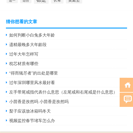
这一
适合
猜你想看的文章
如何判断小白兔多大年龄
遗精最晚多大年龄段
过年大年怎样写
枕芯材质有哪些
“得而辄尽者”的出处是哪里
过年深圳哪里风水最好看
左手带尾戒指代表什么意思（左尾戒和右尾戒是什么意思）
小茴香是孜然吗 小茴香是孜然吗
梨子应该放冰箱吗冬天
视频监控春节堵车怎么办