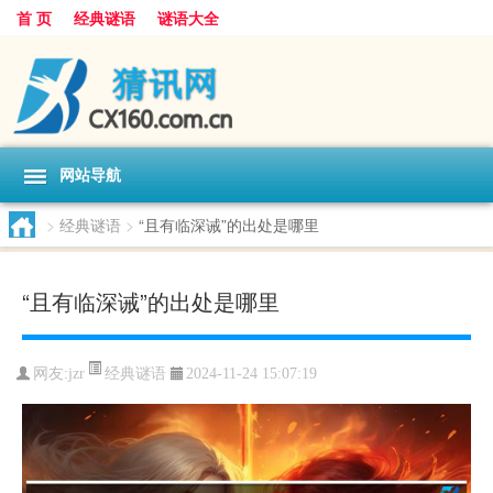
首 页
经典谜语
谜语大全
网站导航
>
经典谜语
>
“且有临深诫”的出处是哪里
“且有临深诫”的出处是哪里
经典谜语
网友:
jzr
2024-11-24 15:07:19