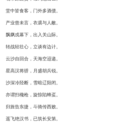
堂中皆食客，门外多酒债。
产业曾未言，衣裘与人敝。
飘飖戎幕下，出入关山际。
转战轻壮心，立谈有边计。
云沙自回合，天海空迢递。
星高汉将骄，月盛胡兵锐。
沙深冷陉断，雪暗辽阳闭。
亦谓扫欃枪，旋惊陷蜂虿。
归旌告东捷，斗骑传西败。
遥飞绝汉书，已筑长安第。