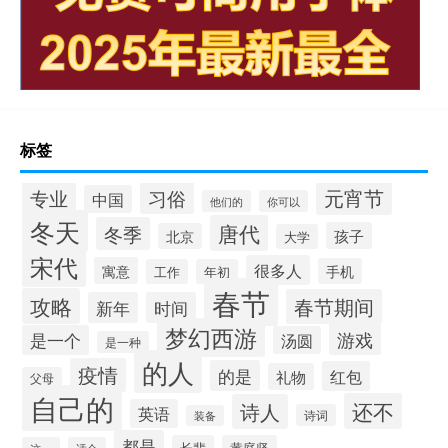
标签
元宵节
专业
习俗
中国
他们的
你可以
冬天
唐代
冬季
孩子
北京
大学
宋代
很多人
寓意
手机
工作
年初
春节
攻略
春节期间
新年
时间
梦幻西游
游戏
是一个
汤圆
是一种
的人
疫情
的是
红包
礼物
父母
自己的
还不
诗人
英语
诗词
装备
都是
长辈
黄庭坚