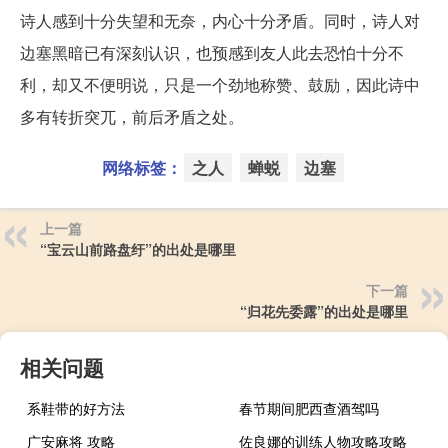
诗人感到十分失望和无奈，内心十分矛盾。同时，诗人对
边塞黑暗已有深刻认识，也预感到友人此去恐怕十分不
利，却又不便明说，只是一个劲地称赞、鼓励，因此诗中
多有转折突兀，前后矛盾之处。
网络标签：
之人
蝉蜕
边塞
上一篇
“宝云山前路盘纡”的出处是哪里
下一篇
“归花先委露”的出处是哪里
相关问题
系鞋带的好方法
春节期间肥西查酒驾吗
广安麻将 攻略
佐良娜的训练人物攻略攻略