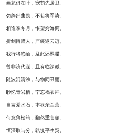
画龙俱在叶，宠鹤先居卫。
勿辞部曲勋，不藉将军势。
相逢季冬月，怅望穷海裔。
折剑留赠人，严装遂云迈。
我行将悠缅，及此还羁滞。
曾非济代谋，且有临深诫。
随波混清浊，与物同丑丽。
眇忆青岩栖，宁忘褐衣拜。
自言爱水石，本欲亲兰蕙。
何意薄松筠，翻然重菅蒯。
恒深取与分，孰慢平生契。