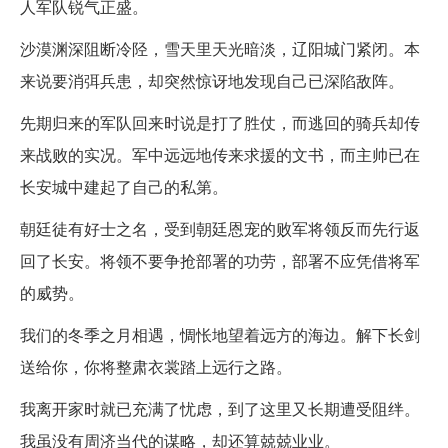
人军队锐气正盛。
沙漠渊深阻断冷陉，雪天里天光暗淡，辽阳城门紧闭。本
来说要消弭兵患，却突然惊讶地发现自己已深陷敌阵。
先期归来的军队回来时说是打了胜仗，而逃回的骑兵却传
来战败的实况。军中远远地传来求援的文书，而主帅已在
长安城中建起了自己的私第。
朝廷徒有好士之名，受到朝廷恩宠的败军将领反而先行返
回了长安。将领不要争抢部署的功劳，部署不应凭借将军
的威势。
我们的冬季之月相遇，惆怅地望着远方的海边。解下长剑
送给你，你将整肃衣裳踏上远行之路。
我离开家时就已充满了忧虑，到了这里又长期遭受阻绊。
我虽没有周济当代的谋略，却还算兢兢业业。