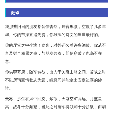
翻译
我那些旧日的朋友都音信杳然，居官卑微，空度了几多年
华。你的节操直追先贤，你雄浑的诗文的当世最好的。
你的厅堂之中坐满了食客，对外还欠着许多酒债。你从不
言及财产积累之事，与朋友共衣，即使穿破了也毫不在
意。
你供职幕府，随军转徙，出入于关隘山峰之间。苦战之时
不以所谓豪情壮志为意，瞬息间并能拿出安定边塞的妙
计。
云雾、沙尘在风中回旋、聚散，天穹空旷高远。月盛星
高，战斗十分频繁，当此之时唐军将领却十分骄纵，而胡