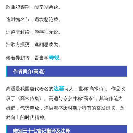
款曲鸡黍期，酸辛别离袂。
逢时愧名节，遇坎悲沦替。
适赵非解纷，游燕往无说。
浩歌方振荡，逸翮思凌励。
蝉蜕
倏若异鹏抟，吾当学
。
作者简介(高适)
边塞
高适是我国唐代著名的
诗人，世称“高常侍”。 作品收
录于《高常侍集》。高适与岑参并称“高岑”，其诗作笔力
雄健，气势奔放，洋溢着盛唐时期所特有的奋发进取、蓬
勃向上的时代精神。
赠别王十七管记翻译及注释