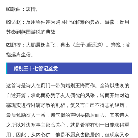
⒅款曲：衷情。
⒆适赵：反用鲁仲连为赵国排忧解难的典故。游燕：反用
苏秦到燕国游说的典故。
⒇鹏抟：大鹏展翅高飞，典出《庄子·逍遥游》。蝉蜕：喻
指远离尘俗。
赠别王十七管记鉴赏
这首诗是诗人在蓟门一带为赠别王悔而作。全诗以悲哀的
自述开篇，承此而称赞了友人倜傥的风采，转而开始对边
塞现实进行淋漓尽致的剖析，复又言自己不得志的经历，
最后勉励友人一番，赌气似的声明要隐居而去。其实诗人
之所以对边塞事宜那么关心，就是希望有朝一日能获得重
用，因此，从内心讲，他是不愿意去隐居的，但现实又令