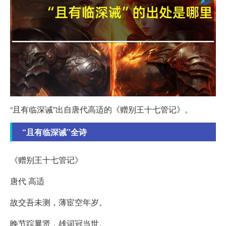
“且有临深诫”出自唐代高适的《赠别王十七管记》。
“且有临深诫”全诗
《赠别王十七管记》
唐代 高适
故交吾未测，薄宦空年岁。
晚节踪曩贤，雄词冠当世。