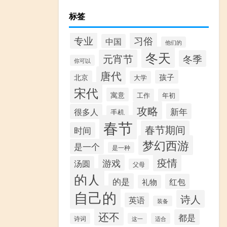
标签
专业
习俗
中国
他们的
冬天
元宵节
冬季
你可以
唐代
孩子
北京
大学
宋代
寓意
工作
年初
攻略
新年
很多人
手机
春节
春节期间
时间
梦幻西游
是一个
是一种
疫情
游戏
汤圆
父母
的人
的是
红包
礼物
自己的
诗人
英语
装备
还不
都是
诗词
这一
适合