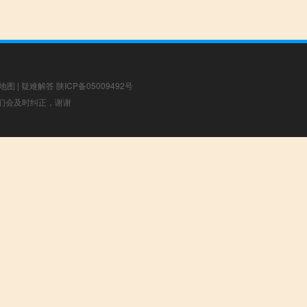
地图
|
疑难解答
陕ICP备05009492号
，我们会及时纠正，谢谢