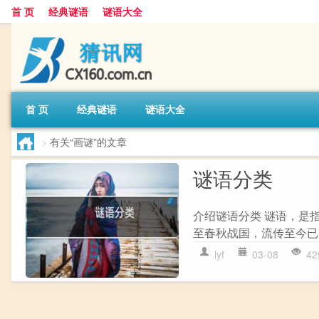
首 页
经典谜语
谜语大全
首 页
经典谜语
谜语大全
>
有关“画谜”的文章
谜语分类
介绍谜语分类 谜语，是
至春秋战国，流传至今已
lyf
03-08
42