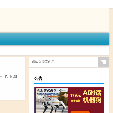
☚
语可以追溯
公告