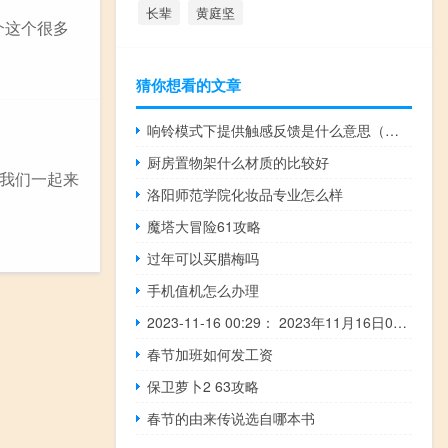
长辈
黄庭坚
简介这个很多
猜你想看的文章
响铃模式下提供触感反馈是什么意思（反馈是什么意思）
厨房置物架什么材质的比较好
我们一起来
洛阳师范学院化妆品专业怎么样
魔塔大冒险61攻略
过年可以买腊梅吗
手机值机怎么办理
2023-11-16 00:29： 2023年11月16日0时19分，S55宁宣高速机场段由于降雨，花神庙枢纽至禄口机场限速80公里/小时。 ​​​
春节加班如何发工资
保卫萝卜2 63攻略
春节的由来传说选自哪本书