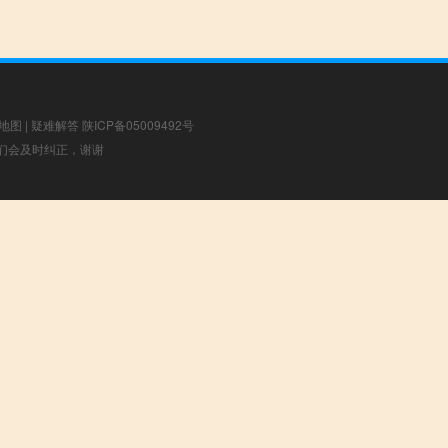
地图
|
疑难解答
陕ICP备05009492号
，我们会及时纠正，谢谢