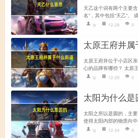
天乙这个词有两个主要含义
名”，其中包括“天乙”。 
ty
12-29
0
太原王府井属
太原王府井位于小店区亲
心的品牌有哪些？ 太原
ty
12-29
0
太阳为什么是
太阳之所以是圆的，主要
使得太阳内部的物质向中
ty
12-24
0