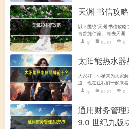
天渊 书信攻略
以下围绕“天渊 书信攻略”主题
言普施仁德。 相去天渊 [ xiāng
ty
05-01
0
太阳能热水器
大家好，小杨来为大家解
道，现在让我们一起来看
ty
04-21
0
通用财务管理系
9.0 世纪九