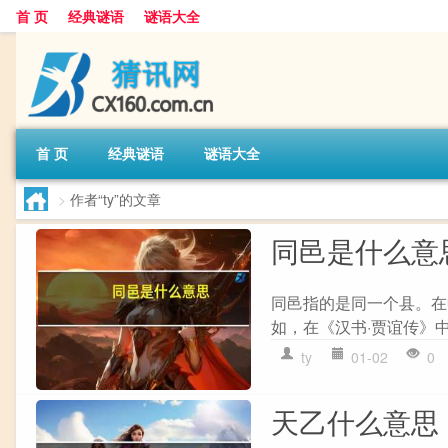
首 页
经典谜语
谜语大全
首 页
经典谜语
谜语大全
>
作者“ty”的文章
同邑是什么意
同邑指的是同一个县。在
如，在《汉书·贾谊传》中
ty
01-02
0
天乙什么意思