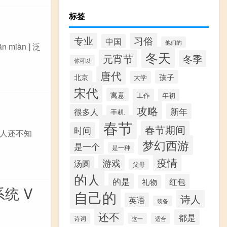
标签
专业
习俗
中国
他们的
iàn ] 泛
冬天
元宵节
冬季
你可以
唐代
孩子
北京
大学
宋代
寓意
工作
年初
攻略
新年
很多人
手机
春节
春节期间
时间
人还不知
梦幻西游
是一个
是一种
疫情
游戏
汤圆
父母
的人
的是
红包
礼物
统 V
自己的
诗人
英语
装备
还不
都是
诗词
这一
适合